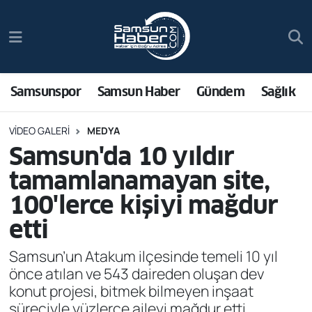
Samsunspor
Hava Durumu
Samsun Haber
Trafik Durumu
Samsunspor
Samsun Haber
Gündem
Sağlık
Sağlık
Süper Lig Puan Durumu ve Fikstür
VIDEO GALERI
MEDYA
Samsun'da 10 yıldır
Asayiş
Tüm Manşetler
tamamlanamayan site,
Bilim ve Teknoloji
Son Dakika Haberleri
100'lerce kişiyi mağdur
etti
Bölge
Haber Arşivi
Samsun’un Atakum ilçesinde temeli 10 yıl
Dünya
önce atılan ve 543 daireden oluşan dev
konut projesi, bitmek bilmeyen inşaat
Ekonomi
süreciyle yüzlerce aileyi mağdur etti.