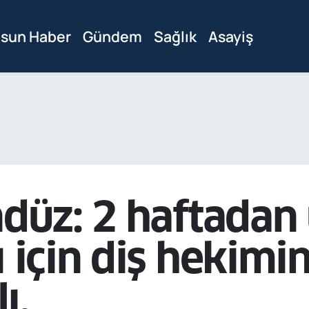
sun Haber
Gündem
Sağlık
Asayiş
ndüz: 2 haftadan
ı için diş hekimi
ı.