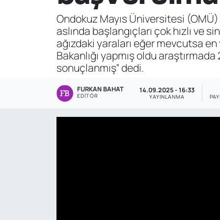
Ondokuz Mayıs Üniversitesi (OMÜ) Di
Genel
aslında başlangıçları çok hızlı ve 
ağızdaki yaraları eğer mevcutsa en 
Gündem
Bakanlığı yapmış oldu araştırmada 2
sonuçlanmış” dedi.
Özel Haber
FURKAN BAHAT
14.09.2025 - 16:33
POLİTİKA
EDITÖR
YAYINLANMA
PA
Siyaset
Spor
Web Tv
Yerel