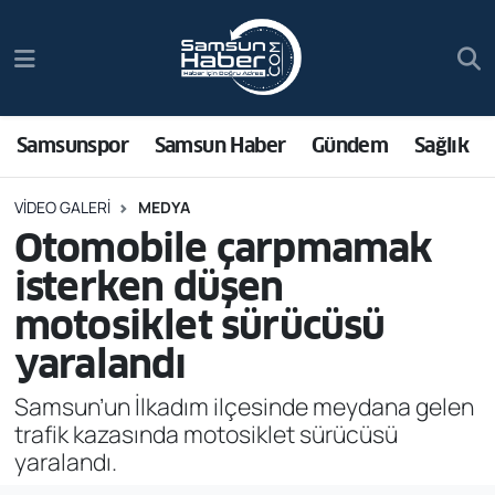
Samsunspor
Hava Durumu
Samsun Haber
Trafik Durumu
Samsunspor
Samsun Haber
Gündem
Sağlık
Sağlık
Süper Lig Puan Durumu ve Fikstür
VIDEO GALERI
MEDYA
Otomobile çarpmamak
Asayiş
Tüm Manşetler
isterken düşen
Bilim ve Teknoloji
Son Dakika Haberleri
motosiklet sürücüsü
yaralandı
Bölge
Haber Arşivi
Samsun’un İlkadım ilçesinde meydana gelen
Dünya
trafik kazasında motosiklet sürücüsü
yaralandı.
Ekonomi