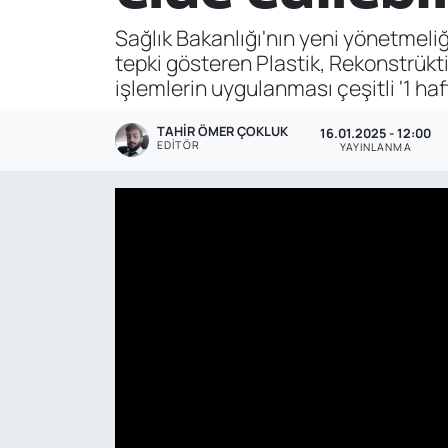
Sağlık Bakanlığı'nın yeni yönetmeli
Genel
tepki gösteren Plastik, Rekonstrükti
işlemlerin uygulanması çeşitli '1 haft
Gündem
TAHIR ÖMER ÇOKLUK
16.01.2025 - 12:00
Özel Haber
EDITÖR
YAYINLANMA
POLİTİKA
Siyaset
Spor
Web Tv
Yerel