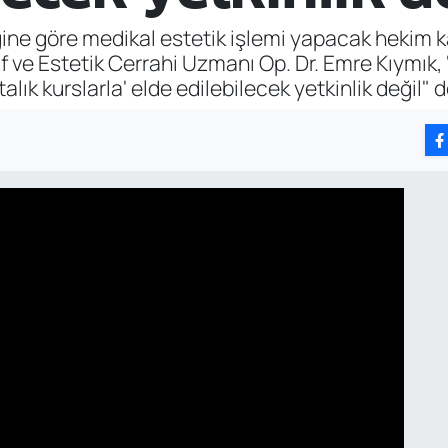
ğine göre medikal estetik işlemi yapacak hekim 
f ve Estetik Cerrahi Uzmanı Op. Dr. Emre Kıymık, "
alık kurslarla' elde edilebilecek yetkinlik değil" d