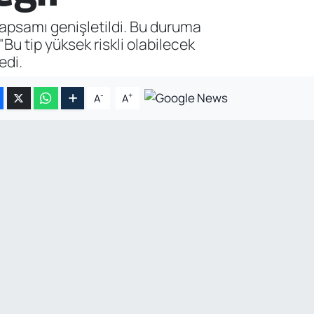
kapsamı genişletildi. Bu duruma
Bu tip yüksek riskli olabilecek
edi.
-
+
A
A