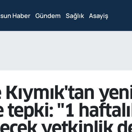
sun Haber
Gündem
Sağlık
Asayiş
e Kıymık'tan yen
tepki: "1 haftalı
lecek yetkinlik d