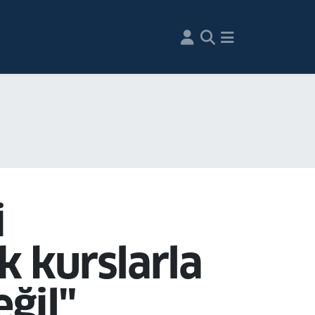
i
k kurslarla
eğil"