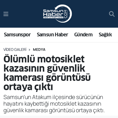
Samsunspor
Hava Durumu
Samsun Haber
Trafik Durumu
Samsunspor
Samsun Haber
Gündem
Sağlık
Sağlık
Süper Lig Puan Durumu ve Fikstür
VIDEO GALERI
MEDYA
Ölümlü motosiklet
Asayiş
Tüm Manşetler
kazasının güvenlik
Bilim ve Teknoloji
Son Dakika Haberleri
kamerası görüntüsü
ortaya çıktı
Bölge
Haber Arşivi
Samsun’un Atakum ilçesinde sürücünün
Dünya
hayatını kaybettiği motosiklet kazasının
güvenlik kamarası görüntüsü ortaya çıktı.
Ekonomi