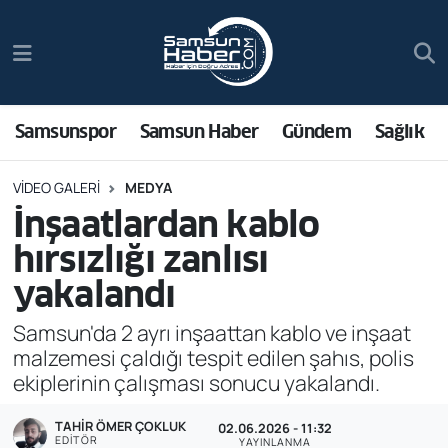
Samsunspor
Hava Durumu
Samsun Haber
Trafik Durumu
Samsunspor
Samsun Haber
Gündem
Sağlık
Sağlık
Süper Lig Puan Durumu ve Fikstür
VIDEO GALERI
MEDYA
İnşaatlardan kablo
Asayiş
Tüm Manşetler
hırsızlığı zanlısı
Bilim ve Teknoloji
Son Dakika Haberleri
yakalandı
Samsun'da 2 ayrı inşaattan kablo ve inşaat
Bölge
Haber Arşivi
malzemesi çaldığı tespit edilen şahıs, polis
ekiplerinin çalışması sonucu yakalandı.
Dünya
TAHIR ÖMER ÇOKLUK
02.06.2026 - 11:32
Ekonomi
EDITÖR
YAYINLANMA