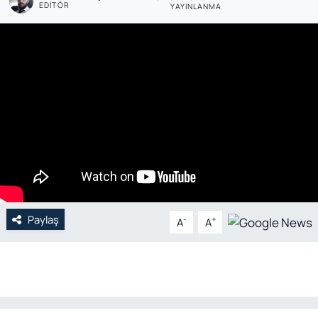
EDITÖR
YAYINLANMA
Genel
Gündem
Özel Haber
POLİTİKA
Siyaset
Spor
Paylaş
-
+
A
A
Web Tv
Yerel