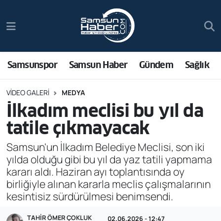
Samsunspor
Hava Durumu
Samsun Haber
Trafik Durumu
Samsunspor
Samsun Haber
Gündem
Sağlık
Sağlık
Süper Lig Puan Durumu ve Fikstür
VIDEO GALERI
MEDYA
İlkadım meclisi bu yıl da
Asayiş
Tüm Manşetler
tatile çıkmayacak
Bilim ve Teknoloji
Son Dakika Haberleri
Samsun'un İlkadım Belediye Meclisi, son iki
yılda olduğu gibi bu yıl da yaz tatili yapmama
Bölge
Haber Arşivi
kararı aldı. Haziran ayı toplantısında oy
birliğiyle alınan kararla meclis çalışmalarının
Dünya
kesintisiz sürdürülmesi benimsendi.
Ekonomi
TAHIR ÖMER ÇOKLUK
02.06.2026 - 12:47