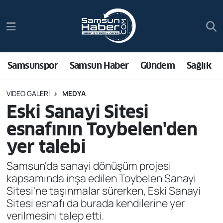
Samsunspor
Hava Durumu
Samsun Haber
Trafik Durumu
Samsunspor
Samsun Haber
Gündem
Sağlık
Sağlık
Süper Lig Puan Durumu ve Fikstür
VIDEO GALERI
MEDYA
Eski Sanayi Sitesi
Asayiş
Tüm Manşetler
esnafının Toybelen'den
Bilim ve Teknoloji
Son Dakika Haberleri
yer talebi
Samsun'da sanayi dönüşüm projesi
Bölge
Haber Arşivi
kapsamında inşa edilen Toybelen Sanayi
Sitesi'ne taşınmalar sürerken, Eski Sanayi
Dünya
Sitesi esnafı da burada kendilerine yer
verilmesini talep etti.
Ekonomi