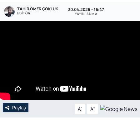
TAHIR ÖMER ÇOKLUK
30.04.2026 - 16:47
Genel
EDITÖR
YAYINLANMA
Gündem
Özel Haber
POLİTİKA
Siyaset
Spor
Web Tv
Paylaş
-
+
A
A
Yerel