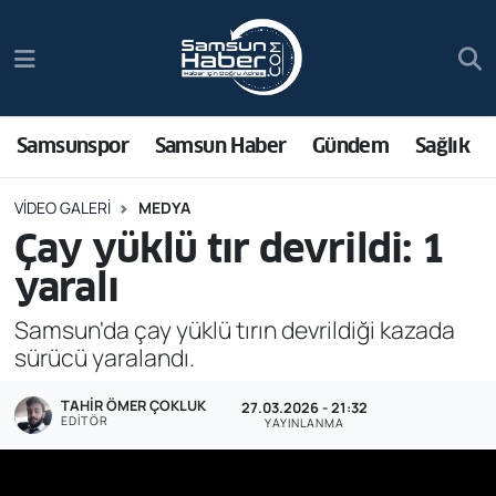
Samsunspor
Hava Durumu
Samsun Haber
Trafik Durumu
Samsunspor
Samsun Haber
Gündem
Sağlık
Sağlık
Süper Lig Puan Durumu ve Fikstür
VIDEO GALERI
MEDYA
Çay yüklü tır devrildi: 1
Asayiş
Tüm Manşetler
yaralı
Bilim ve Teknoloji
Son Dakika Haberleri
Samsun'da çay yüklü tırın devrildiği kazada
sürücü yaralandı.
Bölge
Haber Arşivi
TAHIR ÖMER ÇOKLUK
27.03.2026 - 21:32
Dünya
EDITÖR
YAYINLANMA
Ekonomi