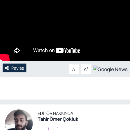
Genel
Gündem
Özel Haber
POLİTİKA
Paylaş
-
+
Siyaset
A
A
Spor
Web Tv
EDITÖR HAKKINDA
Yerel
Tahir Ömer Çokluk