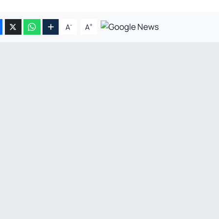
-
+
A
A