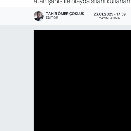
atan şahıs ile olayda silahı kullanan 
Genel
TAHIR ÖMER ÇOKLUK
23.01.2025 - 17:59
EDITÖR
YAYINLANMA
Gündem
Özel Haber
POLİTİKA
Siyaset
Spor
Web Tv
Yerel