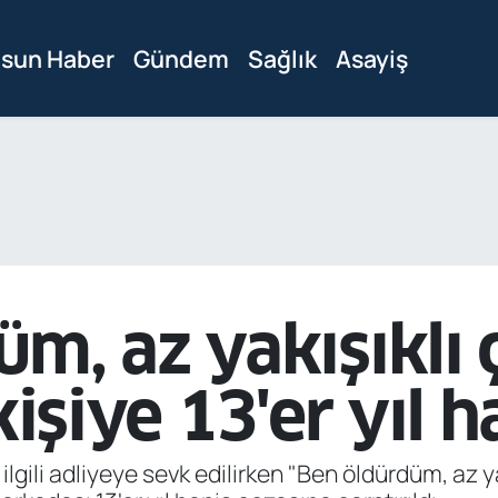
sun Haber
Gündem
Sağlık
Asayiş
m, az yakışıklı 
kişiye 13'er yıl h
ilgili adliyeye sevk edilirken "Ben öldürdüm, az y