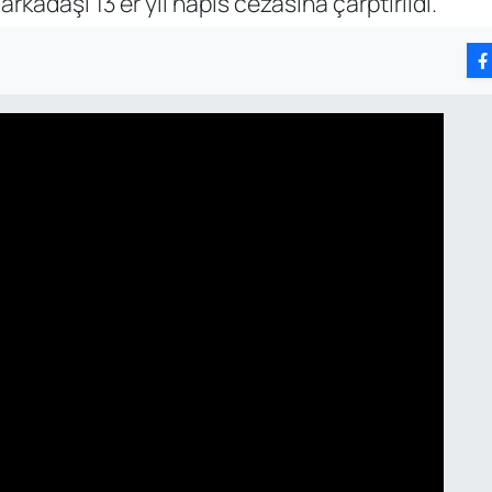
arkadaşı 13'er yıl hapis cezasına çarptırıldı.