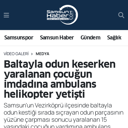
Samsunspor
Hava Durumu
Samsun Haber
Trafik Durumu
Samsunspor
Samsun Haber
Gündem
Sağlık
Sağlık
Süper Lig Puan Durumu ve Fikstür
VIDEO GALERI
MEDYA
Baltayla odun keserken
Asayiş
Tüm Manşetler
yaralanan çocuğun
Bilim ve Teknoloji
Son Dakika Haberleri
imdadına ambulans
helikopter yetişti
Bölge
Haber Arşivi
Samsun’un Vezirköprü ilçesinde baltayla
Dünya
odun kestiği sırada sıçrayan odun parçasının
yüzüne çarpması sonucu yaralanan 15
Ekonomi
yaşındaki çocuğun yardımına ambulans