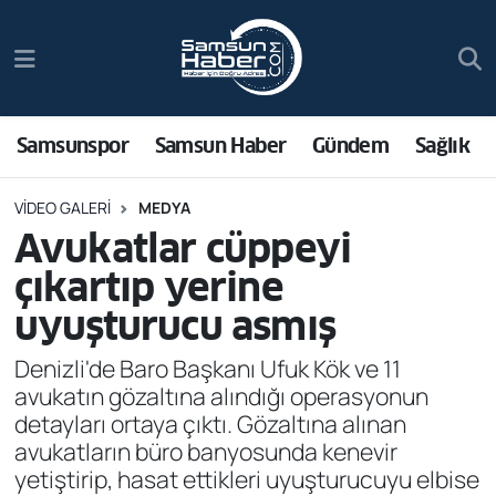
Samsunspor
Hava Durumu
Samsun Haber
Trafik Durumu
Samsunspor
Samsun Haber
Gündem
Sağlık
Sağlık
Süper Lig Puan Durumu ve Fikstür
VIDEO GALERI
MEDYA
Avukatlar cüppeyi
Asayiş
Tüm Manşetler
çıkartıp yerine
Bilim ve Teknoloji
Son Dakika Haberleri
uyuşturucu asmış
Denizli'de Baro Başkanı Ufuk Kök ve 11
Bölge
Haber Arşivi
avukatın gözaltına alındığı operasyonun
detayları ortaya çıktı. Gözaltına alınan
Dünya
avukatların büro banyosunda kenevir
yetiştirip, hasat ettikleri uyuşturucuyu elbise
Ekonomi