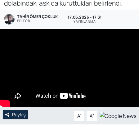
dolabındaki askıda kuruttukları belirlendi.
Genel
TAHIR ÖMER ÇOKLUK
17.06.2026 - 17:31
EDITÖR
YAYINLANMA
Gündem
Özel Haber
POLİTİKA
Siyaset
Spor
Web Tv
Paylaş
-
+
A
A
Yerel