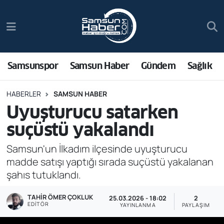
Samsunspor
Hava Durumu
Samsun Haber
Trafik Durumu
Samsunspor
Samsun Haber
Gündem
Sağlık
Sağlık
Süper Lig Puan Durumu ve Fikstür
HABERLER
SAMSUN HABER
Uyuşturucu satarken
Asayiş
Tüm Manşetler
suçüstü yakalandı
Bilim ve Teknoloji
Son Dakika Haberleri
Samsun'un İlkadım ilçesinde uyuşturucu
madde satışı yaptığı sırada suçüstü yakalanan
Bölge
Haber Arşivi
şahıs tutuklandı.
Dünya
TAHIR ÖMER ÇOKLUK
25.03.2026 - 18:02
2
EDITÖR
YAYINLANMA
PAYLAŞIM
Ekonomi