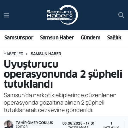
Samsunspor
Hava Durumu
Samsun Haber
Trafik Durumu
Samsunspor
Samsun Haber
Gündem
Sağlık
Sağlık
Süper Lig Puan Durumu ve Fikstür
HABERLER
SAMSUN HABER
Uyuşturucu
Asayiş
Tüm Manşetler
operasyonunda 2 şüpheli
Bilim ve Teknoloji
Son Dakika Haberleri
tutuklandı
Bölge
Haber Arşivi
Samsun’da narkotik ekiplerince düzenlenen
operasyonda gözaltına alınan 2 şüpheli
Dünya
tutuklanarak cezaevine gönderildi.
TAHIR ÖMER ÇOKLUK
Ekonomi
03.06.2026 - 17:01
1
EDITÖR
YAYINLANMA
PAYLAŞIM