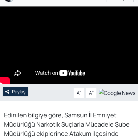
Genel
Gündem
Özel Haber
POLİTİKA
Siyaset
Spor
Paylaş
-
+
A
A
Web Tv
Edinilen bilgiye göre, Samsun İl Emniyet
Yerel
Müdürlüğü Narkotik Suçlarla Mücadele Şube
Müdürlüğü ekiplerince Atakum ilçesinde