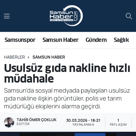
Samsunspor
Hava Durumu
Samsun Haber
Trafik Durumu
Samsunspor
Samsun Haber
Gündem
Sağlık
Sağlık
Süper Lig Puan Durumu ve Fikstür
HABERLER
SAMSUN HABER
Usulsüz gıda nakline hızlı
Asayiş
Tüm Manşetler
müdahale
Bilim ve Teknoloji
Son Dakika Haberleri
Samsun’da sosyal medyada paylaşılan usulsüz
gıda nakline ilişkin görüntüler, polis ve tarım
Bölge
Haber Arşivi
müdürlüğü ekiplerini alarma geçirdi.
Dünya
TAHIR ÖMER ÇOKLUK
30.03.2026 - 18:21
1
EDITÖR
YAYINLANMA
PAYLAŞIM
Ekonomi