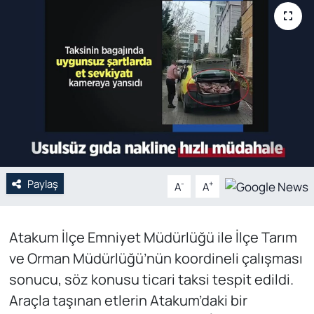
Genel
Gündem
Özel Haber
POLİTİKA
Siyaset
Paylaş
-
+
A
A
Spor
Atakum İlçe Emniyet Müdürlüğü ile İlçe Tarım
Web Tv
ve Orman Müdürlüğü’nün koordineli çalışması
Yerel
sonucu, söz konusu ticari taksi tespit edildi.
Araçla taşınan etlerin Atakum’daki bir