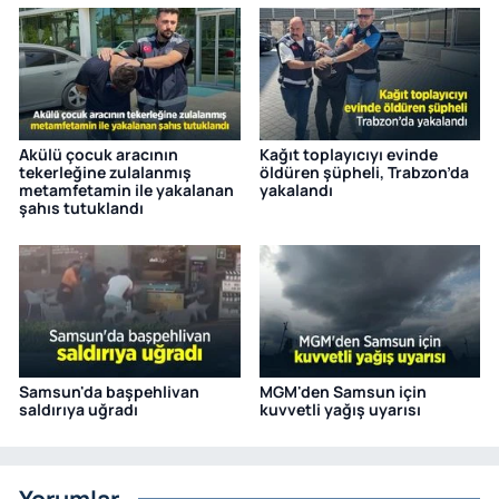
Akülü çocuk aracının
Kağıt toplayıcıyı evinde
tekerleğine zulalanmış
öldüren şüpheli, Trabzon’da
metamfetamin ile yakalanan
yakalandı
şahıs tutuklandı
Samsun'da başpehlivan
MGM'den Samsun için
saldırıya uğradı
kuvvetli yağış uyarısı
Yorumlar