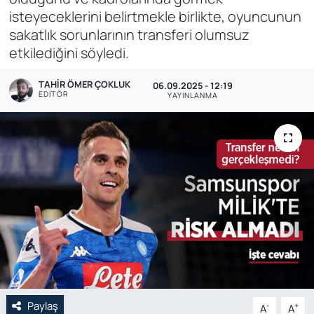
isteyeceklerini belirtmekle birlikte, oyuncunun
Genel
sakatlık sorunlarının transferi olumsuz
etkilediğini söyledi.
Gündem
TAHIR ÖMER ÇOKLUK
06.09.2025 - 12:19
Özel Haber
EDITÖR
YAYINLANMA
POLİTİKA
Siyaset
Spor
Web Tv
Yerel
Paylaş
-
+
A
A