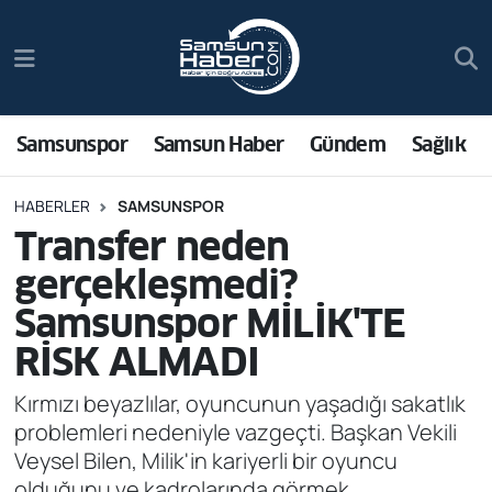
Samsunspor
Hava Durumu
Samsun Haber
Trafik Durumu
Samsunspor
Samsun Haber
Gündem
Sağlık
Sağlık
Süper Lig Puan Durumu ve Fikstür
HABERLER
SAMSUNSPOR
Transfer neden
Asayiş
Tüm Manşetler
gerçekleşmedi?
Bilim ve Teknoloji
Son Dakika Haberleri
Samsunspor MİLİK'TE
RİSK ALMADI
Bölge
Haber Arşivi
Kırmızı beyazlılar, oyuncunun yaşadığı sakatlık
Dünya
problemleri nedeniyle vazgeçti. Başkan Vekili
Veysel Bilen, Milik'in kariyerli bir oyuncu
Ekonomi
olduğunu ve kadrolarında görmek