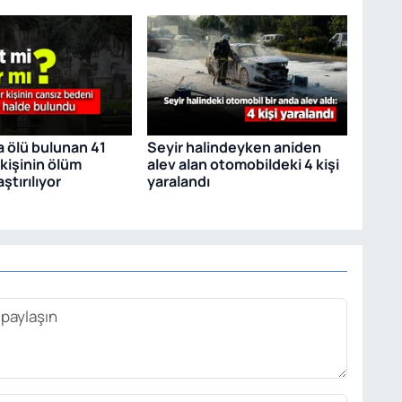
a ölü bulunan 41
Seyir halindeyken aniden
kişinin ölüm
alev alan otomobildeki 4 kişi
ştırılıyor
yaralandı