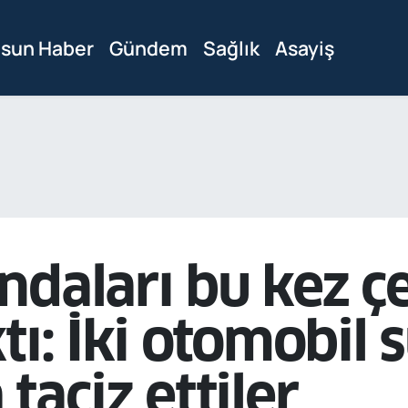
sun Haber
Gündem
Sağlık
Asayiş
daları bu kez çe
tı: İki otomobil
taciz ettiler