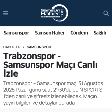
Samsunspor
Hava Durumu
Samsun Haber
Trafik Durumu
Samsunspor
Samsun Haber
Gündem
Sağlık
Sağlık
Süper Lig Puan Durumu ve Fikstür
HABERLER
SAMSUNSPOR
Trabzonspor -
Asayiş
Tüm Manşetler
Samsunspor Maçı Canlı
Bilim ve Teknoloji
Son Dakika Haberleri
İzle
Bölge
Haber Arşivi
Trabzonspor – Samsunspor maçı 31 Ağustos
2025 Pazar günü saat 21:30’da beIN SPORTS
Dünya
1’den canlı ve şifresiz izlenebilecek. Maçın
yayın bilgileri ve detaylar burada
Ekonomi