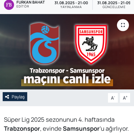
FURKAN BAHAT
31.08.2025 - 21:00
31.08.2025 - 21:09
EDITÖR
YAYINLANMA
GÜNCELLEME
Genel
Gündem
Özel Haber
POLİTİKA
Siyaset
Spor
Paylaş
-
+
A
A
Web Tv
Yerel
Süper Lig 2025 sezonunun 4. haftasında
Trabzonspor
, evinde
Samsunspor
’u ağırlıyor.