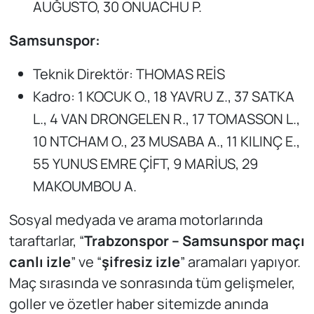
AUĞUSTO, 30 ONUACHU P.
Samsunspor:
Teknik Direktör: THOMAS REİS
Kadro: 1 KOCUK O., 18 YAVRU Z., 37 SATKA
L., 4 VAN DRONGELEN R., 17 TOMASSON L.,
10 NTCHAM O., 23 MUSABA A., 11 KILINÇ E.,
55 YUNUS EMRE ÇİFT, 9 MARİUS, 29
MAKOUMBOU A.
Sosyal medyada ve arama motorlarında
taraftarlar, “
Trabzonspor – Samsunspor maçı
canlı izle
” ve “
şifresiz izle
” aramaları yapıyor.
Maç sırasında ve sonrasında tüm gelişmeler,
goller ve özetler haber sitemizde anında