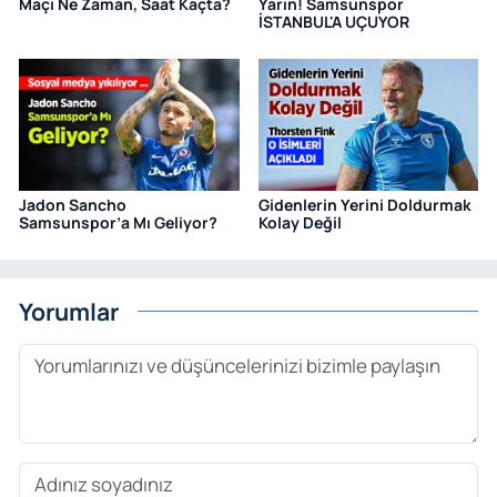
Maçı Ne Zaman, Saat Kaçta?
Yarın! Samsunspor
İSTANBUL'A UÇUYOR
Jadon Sancho
Gidenlerin Yerini Doldurmak
Samsunspor’a Mı Geliyor?
Kolay Değil
Yorumlar