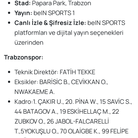
Stad:
Papara Park, Trabzon
Yayın:
beIN SPORTS 1
Canlı İzle & Şifresiz İzle:
beIN SPORTS
platformları ve dijital yayın seçenekleri
üzerinden
Trabzonspor:
Teknik Direktör: FATİH TEKKE
Eksikler: BARİSİC B., CEVİKKAN O.,
NWAKAEME A.
Kadro:1. ÇAKIR U., 20. PİNA W., 15 SAVİC S.,
44 BATAGOV A., 19 ESKİHELLAÇ M., 22
ZUBKOV O., 26 JABOL-FALCARELLİ
T.,5YOKUŞLU O., 70 OLAİGBE K., 99 FELİPE