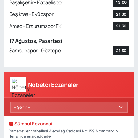
Başakşehir - Kocaelispor
19:00
Beşiktaş - Eyüpspor
21:30
Amed - Erzurumspor FK
21:30
17 Ağustos, Pazartesi
Samsunspor - Göztepe
21:30
Nöbetçi Eczaneler
Sümbül Eczanesi
Yamanevler Mahallesi Alemdağ Caddesi No:159 A canpark'ın
ilerisinde ana caddede