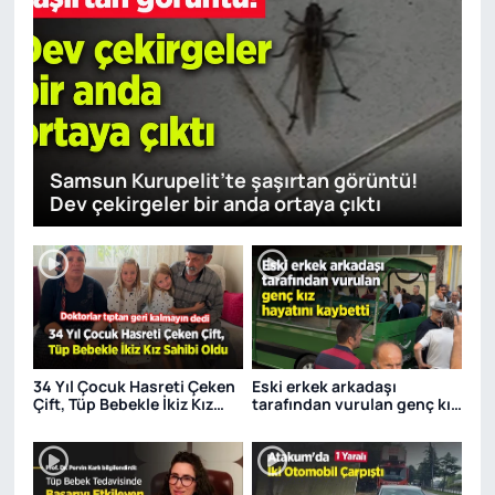
Samsun Kurupelit’te şaşırtan görüntü!
Dev çekirgeler bir anda ortaya çıktı
34 Yıl Çocuk Hasreti Çeken
Eski erkek arkadaşı
Çift, Tüp Bebekle İkiz Kız
tarafından vurulan genç kız
Sahibi Oldu
hayatını kaybetti