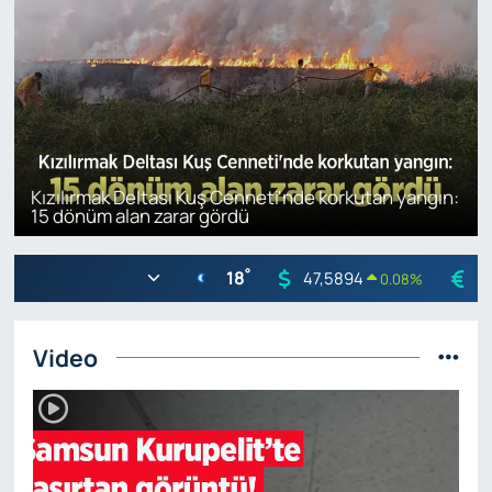
Kızılırmak Deltası Kuş Cenneti'nde korkutan yangın:
15 dönüm alan zarar gördü
°
18
47,5894
5
0.08
%
Video