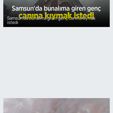
Samsun'da bunalıma giren genç canına kıymak
istedi