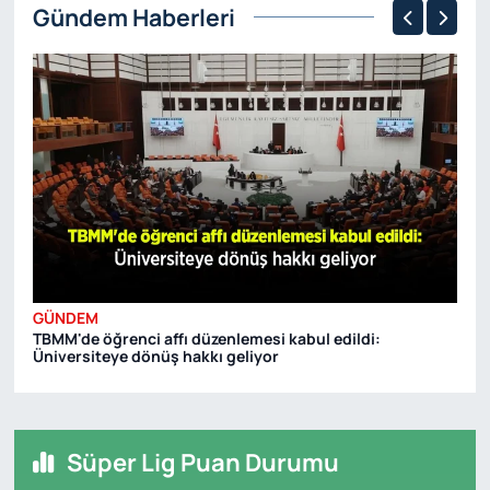
Gündem Haberleri
GÜNDEM
G
TBMM'de öğrenci affı düzenlemesi kabul edildi:
AV
Üniversiteye dönüş hakkı geliyor
Süper Lig Puan Durumu