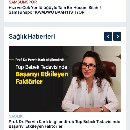
SAMSUNSPOR
S
Hızı ve Çok Yönlülüğüyle Tam Bir Hücum Silahı!
Sa
Samsunspor KWADWO BAAH'I İSTİYOR
SE
Sağlık Haberleri
SAĞLIK
SA
Prof. Dr. Pervin Karlı bilgilendirdi: Tüp Bebek Tedavisinde
Si
Başarıyı Etkileyen Faktörler
Da