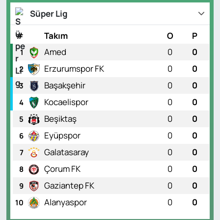
Süper Lig
#
Takım
O
P
Amed
0
0
1
Erzurumspor FK
0
0
2
Başakşehir
0
0
3
Kocaelispor
0
0
4
Beşiktaş
0
0
5
Eyüpspor
0
0
6
Galatasaray
0
0
7
Çorum FK
0
0
8
Gaziantep FK
0
0
9
Alanyaspor
0
0
10