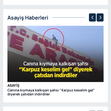
Asayiş Haberleri
ASAYIŞ
AS
Canına kıymaya kalkışan şahsı "Karpuz keselim gel"
Ot
diyerek çatıdan indirdiler