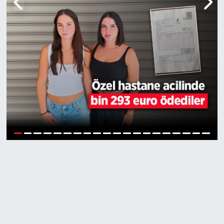
Genel
Gündem
Özel Haber
POLİTİKA
Siyaset
1
2
3
4
5
6
7
8
9
10
11
12
13
14
15
16
17
18
19
20
Spor
Web Tv
Yerel