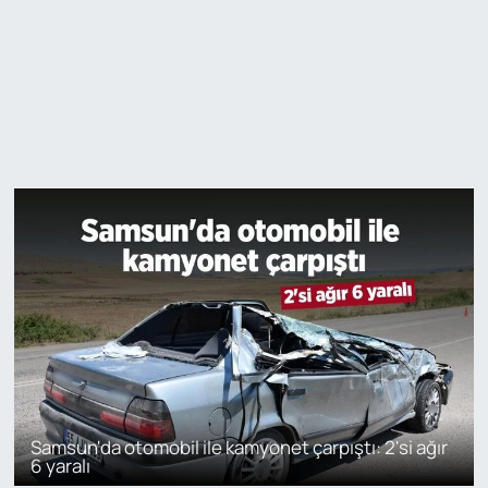
Samsun'da otomobil ile kamyonet çarpıştı: 2'si ağır
6 yaralı