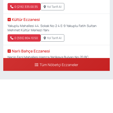
0 (216) 335 00 35
Yol Tarifi Al
Kültür Eczanesi
Yakuplu Mahallesi 44. Sokak No:2 4 E-9 Yakuplu Fatih Sultan
Mehmet Kültür Merkezi Yanı
0 (555) 804 10 50
Yol Tarifi Al
Narlı Bahçe Eczanesi
Necip Fazıl Mahallesi Hamza Yerlikaya Bulvarı No:70 BC
Tüm Nöbetçi Eczaneler
0 (216) 784 50 77
Yol Tarifi Al
Erenköy Rüzgar Eczanesi
Erenköy Mahallesi Kantarcırıza Sokak No:23 B
0 (543) 576 82 04
Yol Tarifi Al
Serenay Eczanesi
Mimar Sinan Merkez Mahallesi Bayar Sokak No:35 A MİMARSİNAN