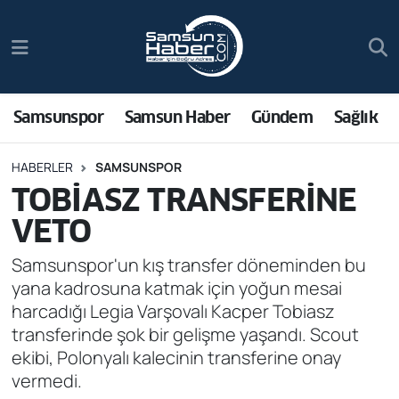
Samsunspor
Hava Durumu
Samsun Haber
Trafik Durumu
Samsunspor
Samsun Haber
Gündem
Sağlık
Sağlık
Süper Lig Puan Durumu ve Fikstür
HABERLER
SAMSUNSPOR
TOBİASZ TRANSFERİNE
Asayiş
Tüm Manşetler
VETO
Bilim ve Teknoloji
Son Dakika Haberleri
Samsunspor'un kış transfer döneminden bu
yana kadrosuna katmak için yoğun mesai
Bölge
Haber Arşivi
harcadığı Legia Varşovalı Kacper Tobiasz
transferinde şok bir gelişme yaşandı. Scout
Dünya
ekibi, Polonyalı kalecinin transferine onay
vermedi.
Ekonomi