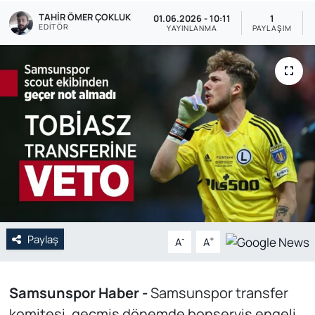
TAHIR ÖMER ÇOKLUK
01.06.2026 - 10:11
1
Genel
EDITÖR
YAYINLANMA
PAYLAŞIM
Gündem
Özel Haber
POLİTİKA
Siyaset
Spor
Paylaş
Web Tv
-
+
A
A
Yerel
Samsunspor Haber -
Samsunspor transfer
komitesi, geçmiş dönemde bonservis engeli