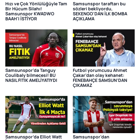
Hızı ve Çok Yönlülüğüyle Tam
Samsunspor taraftarı bu
Bir Hücum Silahı!
sözleri bekliyordu,
Samsunspor KWADWO
SEKENGO'DAN İLK BOMBA
BAAH'I İSTİYOR
AÇIKLAMA
Samsunspor'da Tanguy
Futbol yorumcusu Ahmet
Coulibaly bilmecesi! BU
Çakar'dan olay kehanet:
NASIL FITIK AMELİYATIYDI
FENEBAHÇE SAMSUN’DAN
ÇIKAMAZ
Samsunspor’da Elliot Watt
Samsunspor'dan