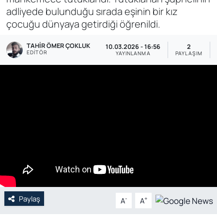
adliyede bulunduğu sırada eşinin bir kız
Genel
çocuğu dünyaya getirdiği öğrenildi.
Gündem
TAHIR ÖMER ÇOKLUK
10.03.2026 - 16:56
2
EDITÖR
YAYINLANMA
PAYLAŞIM
Özel Haber
POLİTİKA
Siyaset
Spor
Web Tv
Yerel
Paylaş
-
+
A
A