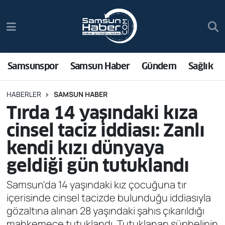
Samsunspor
Hava Durumu
Samsun Haber
Trafik Durumu
Samsunspor
Samsun Haber
Gündem
Sağlık
Sağlık
Süper Lig Puan Durumu ve Fikstür
HABERLER
SAMSUN HABER
Tırda 14 yaşındaki kıza
Asayiş
Tüm Manşetler
cinsel taciz iddiası: Zanlı
Bilim ve Teknoloji
Son Dakika Haberleri
kendi kızı dünyaya
geldiği gün tutuklandı
Bölge
Haber Arşivi
Samsun'da 14 yaşındaki kız çocuğuna tır
Dünya
içerisinde cinsel tacizde bulunduğu iddiasıyla
gözaltına alınan 28 yaşındaki şahıs çıkarıldığı
Ekonomi
mahkemece tutuklandı. Tutuklanan şüphelinin