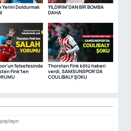
n Yerini Doldurmak
YILDIRIM'DAN BİR BOMBA
l
DAHA
or'un felsefesinde
Thorsten Fink kötü haberi
sten Fink'ten
verdi, SAMSUNSPOR'DA
ORUMU
COULIBALY ŞOKU