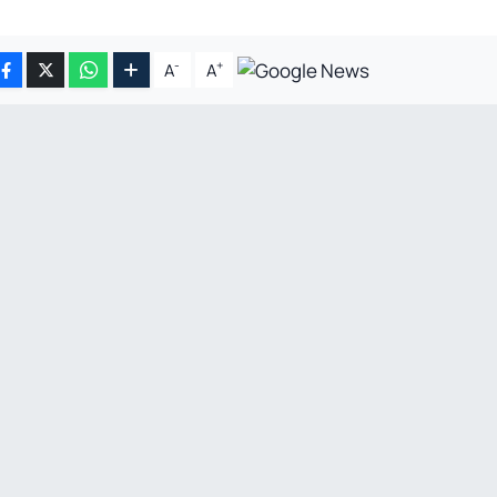
-
+
A
A