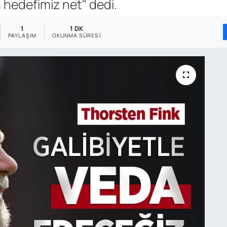
 hedefimiz net" dedi.
1
1 DK
PAYLAŞIM
OKUNMA SÜRESI