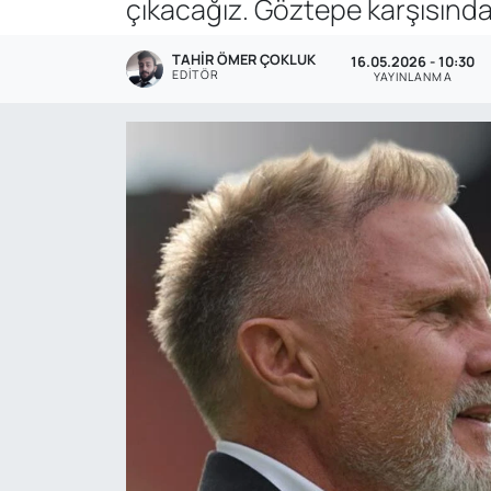
çıkacağız. Göztepe karşısında
Genel
TAHIR ÖMER ÇOKLUK
16.05.2026 - 10:30
EDITÖR
YAYINLANMA
Gündem
Özel Haber
POLİTİKA
Siyaset
Spor
Web Tv
Yerel