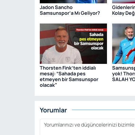
Jadon Sancho
Gidenleri
Samsunspor’a Mı Geliyor?
Kolay Deği
Thorsten Fink’ten iddialı
Samsunsp
mesaj: “Sahada pes
yok! Thor
etmeyen bir Samsunspor
SALAH Y
olacak”
Yorumlar