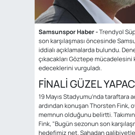
Samsunspor Haber -
Trendyol Süp
son karşılaşması öncesinde Samsun
iddialı açıklamalarda bulundu. Dene
çıkacakları Göztepe mücadelesini 
edeceklerini vurguladı.
FİNALİ GÜZEL YAPA
19 Mayıs Stadyumu’nda taraftara a
ardından konuşan Thorsten Fink, o
memnun olduğunu belirtti. Takımın 
Fink, "Bugün sezonun son karşılaş
hedefimiz net. Sahadan galibiyetle 