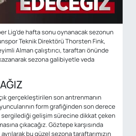
er Lig’de hafta sonu oynanacak sezonun
spor Teknik Direktörü Thorsten Fink,
yimli Alman çalıştırıcı, taraftarı önünde
kazanarak sezona galibiyetle veda
CAĞIZ
çık gerçekleştirilen son antrenmanın
yuncularının form grafiğinden son derece
sergilediği gelişim sürecine dikkat çeken
masına çıkacağız. Göztepe karşısında
ayrılarak bu güzel sezona taraftarımızın