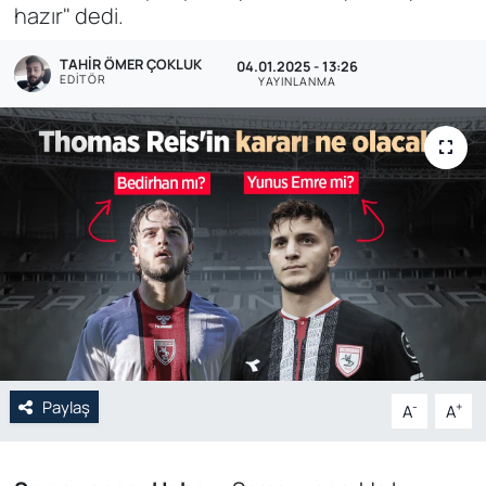
hazır" dedi.
Genel
TAHIR ÖMER ÇOKLUK
04.01.2025 - 13:26
EDITÖR
YAYINLANMA
Gündem
Özel Haber
POLİTİKA
Siyaset
Spor
Web Tv
Paylaş
-
+
A
A
Yerel