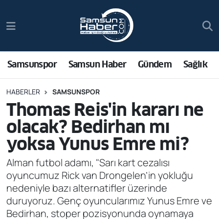
Samsunspor
Hava Durumu
Samsun Haber
Trafik Durumu
Samsunspor
Samsun Haber
Gündem
Sağlık
Sağlık
Süper Lig Puan Durumu ve Fikstür
HABERLER
SAMSUNSPOR
Thomas Reis'in kararı ne
Asayiş
Tüm Manşetler
olacak? Bedirhan mı
Bilim ve Teknoloji
Son Dakika Haberleri
yoksa Yunus Emre mi?
Bölge
Haber Arşivi
Alman futbol adamı, "Sarı kart cezalısı
oyuncumuz Rick van Drongelen’in yokluğu
Dünya
nedeniyle bazı alternatifler üzerinde
duruyoruz. Genç oyuncularımız Yunus Emre ve
Ekonomi
Bedirhan, stoper pozisyonunda oynamaya