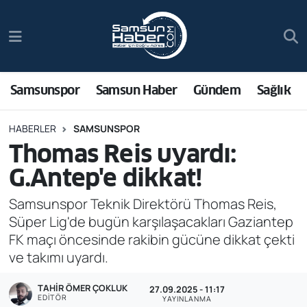
Samsunspor
Hava Durumu
Samsun Haber
Trafik Durumu
Samsunspor
Samsun Haber
Gündem
Sağlık
Sağlık
Süper Lig Puan Durumu ve Fikstür
HABERLER
SAMSUNSPOR
Thomas Reis uyardı:
Asayiş
Tüm Manşetler
G.Antep'e dikkat!
Bilim ve Teknoloji
Son Dakika Haberleri
Samsunspor Teknik Direktörü Thomas Reis,
Süper Lig'de bugün karşılaşacakları Gaziantep
Bölge
Haber Arşivi
FK maçı öncesinde rakibin gücüne dikkat çekti
ve takımı uyardı.
Dünya
TAHIR ÖMER ÇOKLUK
27.09.2025 - 11:17
Ekonomi
EDITÖR
YAYINLANMA