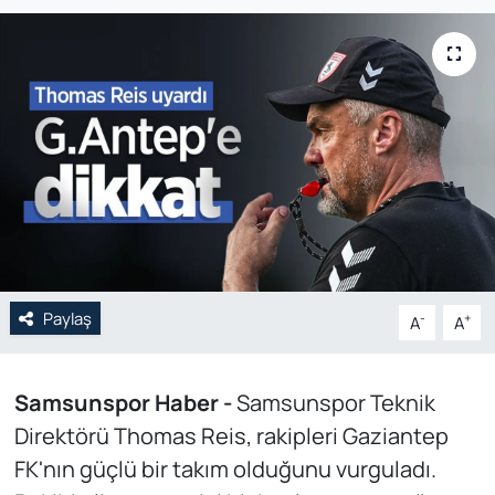
Genel
Gündem
Özel Haber
POLİTİKA
Siyaset
Paylaş
Spor
-
+
A
A
Web Tv
Samsunspor Haber -
Samsunspor Teknik
Direktörü Thomas Reis, rakipleri Gaziantep
Yerel
FK'nın güçlü bir takım olduğunu vurguladı.