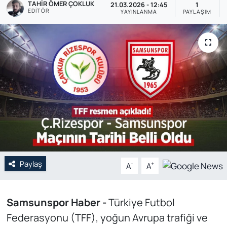
TAHIR ÖMER ÇOKLUK
21.03.2026 - 12:45
1
EDITÖR
YAYINLANMA
PAYLAŞIM
Genel
Gündem
Özel Haber
POLİTİKA
Siyaset
Spor
Paylaş
-
+
A
A
Web Tv
Yerel
Samsunspor Haber -
Türkiye Futbol
Federasyonu (TFF), yoğun Avrupa trafiği ve