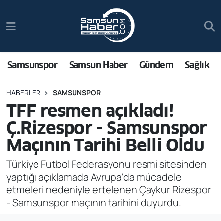
Samsunspor
Hava Durumu
Samsun Haber
Trafik Durumu
Samsunspor
Samsun Haber
Gündem
Sağlık
Sağlık
Süper Lig Puan Durumu ve Fikstür
HABERLER
SAMSUNSPOR
TFF resmen açıkladı!
Asayiş
Tüm Manşetler
Ç.Rizespor - Samsunspor
Bilim ve Teknoloji
Son Dakika Haberleri
Maçının Tarihi Belli Oldu
Bölge
Haber Arşivi
Türkiye Futbol Federasyonu resmi sitesinden
yaptığı açıklamada Avrupa'da mücadele
Dünya
etmeleri nedeniyle ertelenen Çaykur Rizespor
- Samsunspor maçının tarihini duyurdu.
Ekonomi