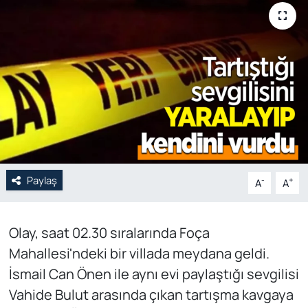
Genel
Gündem
Özel Haber
POLİTİKA
Siyaset
Paylaş
-
+
A
A
Spor
Olay, saat 02.30 sıralarında Foça
Web Tv
Mahallesi'ndeki bir villada meydana geldi.
Yerel
İsmail Can Önen ile aynı evi paylaştığı sevgilisi
Vahide Bulut arasında çıkan tartışma kavgaya