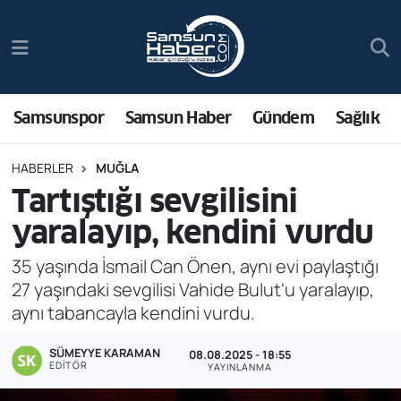
Samsunspor
Hava Durumu
Samsun Haber
Trafik Durumu
Samsunspor
Samsun Haber
Gündem
Sağlık
Sağlık
Süper Lig Puan Durumu ve Fikstür
HABERLER
MUĞLA
Tartıştığı sevgilisini
Asayiş
Tüm Manşetler
yaralayıp, kendini vurdu
Bilim ve Teknoloji
Son Dakika Haberleri
35 yaşında İsmail Can Önen, aynı evi paylaştığı
27 yaşındaki sevgilisi Vahide Bulut'u yaralayıp,
Bölge
Haber Arşivi
aynı tabancayla kendini vurdu.
Dünya
SÜMEYYE KARAMAN
08.08.2025 - 18:55
EDITÖR
YAYINLANMA
Ekonomi