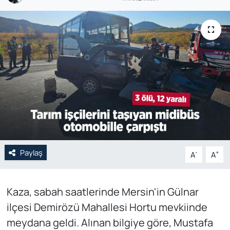
Genel
Gündem
Özel Haber
POLİTİKA
Siyaset
Spor
Paylaş
-
+
A
A
Web Tv
Kaza, sabah saatlerinde Mersin'in Gülnar
Yerel
ilçesi Demirözü Mahallesi Hortu mevkiinde
meydana geldi. Alınan bilgiye göre, Mustafa