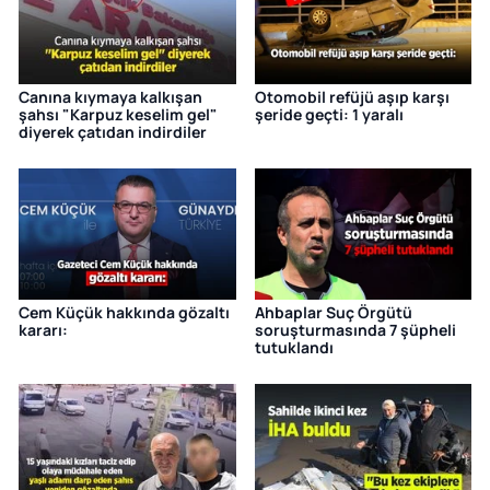
Canına kıymaya kalkışan
Otomobil refüjü aşıp karşı
şahsı "Karpuz keselim gel"
şeride geçti: 1 yaralı
diyerek çatıdan indirdiler
Cem Küçük hakkında gözaltı
Ahbaplar Suç Örgütü
kararı:
soruşturmasında 7 şüpheli
tutuklandı