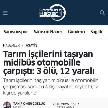
Samsunspor
Hava Durumu
Samsun Haber
Trafik Durumu
Samsunspor
Samsun Haber
Gündem
Sağlık
Sağlık
Süper Lig Puan Durumu ve Fikstür
HABERLER
ASAYIŞ
Tarım işçilerini taşıyan
Asayiş
Tüm Manşetler
midibüs otomobille
Bilim ve Teknoloji
Son Dakika Haberleri
çarpıştı: 3 ölü, 12 yaralı
Bölge
Haber Arşivi
Tarım işçilerini taşıyan midibüs ile otomobilin
çarpışması sonucu 3 kişi hayatını kaybetti, 12
Dünya
kişi de yaralandı
TAHIR ÖMER ÇOKLUK
Ekonomi
29.10.2025 - 13:07
EDITÖR
YAYINLANMA