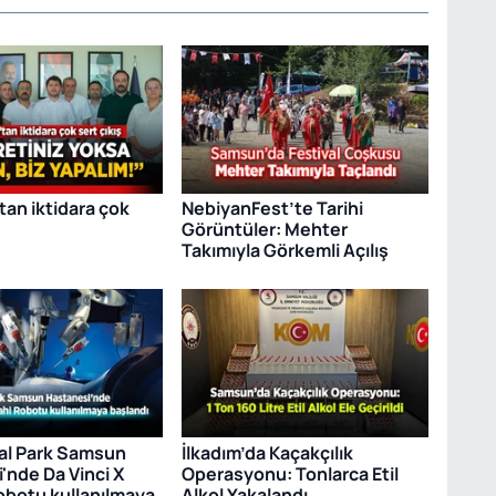
tan iktidara çok
NebiyanFest’te Tarihi
Görüntüler: Mehter
Takımıyla Görkemli Açılış
al Park Samsun
İlkadım’da Kaçakçılık
'nde Da Vinci X
Operasyonu: Tonlarca Etil
obotu kullanılmaya
Alkol Yakalandı