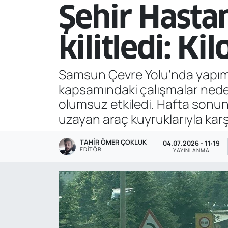
Şehir Hastan
Genel
kilitledi: K
Gündem
Özel Haber
Samsun Çevre Yolu'nda yapımın
kapsamındaki çalışmalar nedeniy
POLİTİKA
olumsuz etkiledi. Hafta sonu
uzayan araç kuyruklarıyla karşı
Siyaset
TAHIR ÖMER ÇOKLUK
04.07.2026 - 11:19
Spor
EDITÖR
YAYINLANMA
Web Tv
Yerel