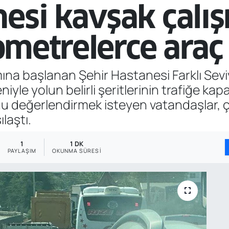
esi kavşak çalış
ilometrelerce ara
a başlanan Şehir Hastanesi Farklı Seviy
le yolun belirli şeritlerinin trafiğe kapa
nu değerlendirmek isteyen vatandaşlar, 
laştı.
1
1 DK
PAYLAŞIM
OKUNMA SÜRESI