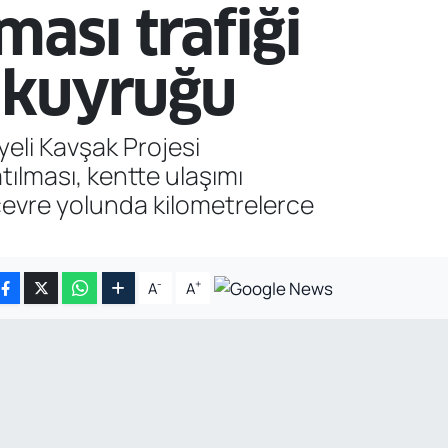
ması trafiği
ç kuyruğu
eli Kavşak Projesi
tılması, kentte ulaşımı
çevre yolunda kilometrelerce
-
+
A
A