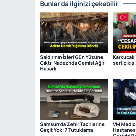
Bunlar da ilginizi çekebilir
Saldırının İzleri Gün Yüzüne
Karkucak'
Çıktı: Nadezhda Gemisi Ağır
sert çıkış:
Hasarlı
Samsun’da Zehir Tacirlerine
VM Medic
Geçit Yok: 7 Tutuklama
Hastanesi
Cerrahi R