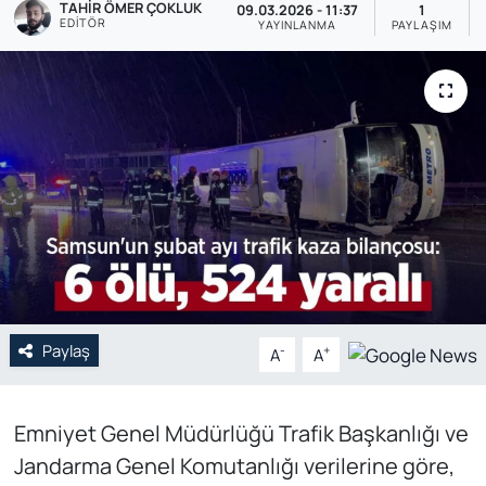
TAHIR ÖMER ÇOKLUK
09.03.2026 - 11:37
1
EDITÖR
YAYINLANMA
PAYLAŞIM
Genel
Gündem
Özel Haber
POLİTİKA
Siyaset
Spor
Paylaş
-
+
A
A
Web Tv
Yerel
Emniyet Genel Müdürlüğü Trafik Başkanlığı ve
Jandarma Genel Komutanlığı verilerine göre,