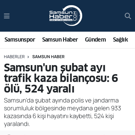
Samsunspor
Hava Durumu
Samsun Haber
Trafik Durumu
Samsunspor
Samsun Haber
Gündem
Sağlık
Sağlık
Süper Lig Puan Durumu ve Fikstür
HABERLER
SAMSUN HABER
Samsun'un şubat ayı
Asayiş
Tüm Manşetler
trafik kaza bilançosu: 6
Bilim ve Teknoloji
Son Dakika Haberleri
ölü, 524 yaralı
Bölge
Haber Arşivi
Samsun'da şubat ayında polis ve jandarma
sorumluluk bölgesinde meydana gelen 933
Dünya
kazasında 6 kişi hayatını kaybetti, 524 kişi
yaralandı.
Ekonomi