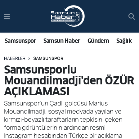
Samsunspor
Hava Durumu
Samsun Haber
Trafik Durumu
Samsunspor
Samsun Haber
Gündem
Sağlık
Sağlık
Süper Lig Puan Durumu ve Fikstür
HABERLER
SAMSUNSPOR
Samsunsporlu
Asayiş
Tüm Manşetler
Mouandilmadji'den ÖZÜR
Bilim ve Teknoloji
Son Dakika Haberleri
AÇIKLAMASI
Bölge
Haber Arşivi
Samsunspor'un Çadlı golcüsü Marius
Mouandilmadji, sosyal medyada yayılan ve
Dünya
kırmızı-beyazlı taraftarların tepkisini çeken
forma görüntülerinin ardından resmi
Ekonomi
Instagram hesabından Türkçe bir açıklama