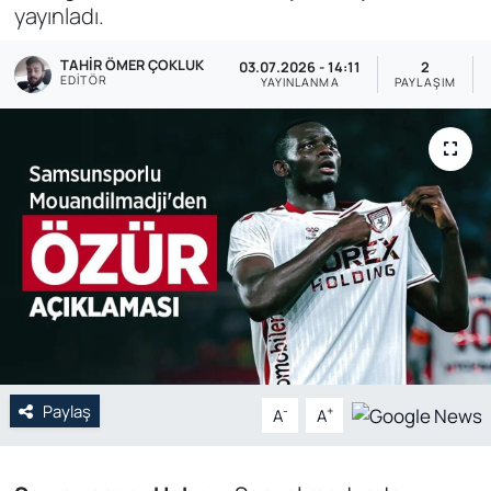
yayınladı.
Genel
TAHIR ÖMER ÇOKLUK
03.07.2026 - 14:11
2
EDITÖR
YAYINLANMA
PAYLAŞIM
Gündem
Özel Haber
POLİTİKA
Siyaset
Spor
Web Tv
Paylaş
-
+
A
A
Yerel