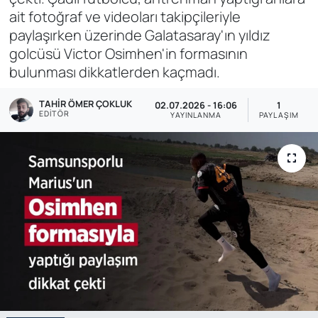
ait fotoğraf ve videoları takipçileriyle
Genel
paylaşırken üzerinde Galatasaray'ın yıldız
golcüsü Victor Osimhen'in formasının
Gündem
bulunması dikkatlerden kaçmadı.
Özel Haber
TAHIR ÖMER ÇOKLUK
02.07.2026 - 16:06
1
EDITÖR
YAYINLANMA
PAYLAŞIM
POLİTİKA
Siyaset
Spor
Web Tv
Yerel