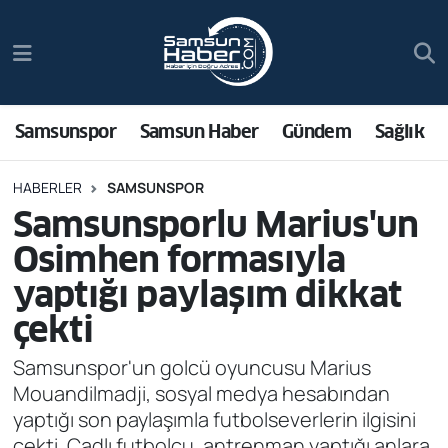
Samsunspor
Hava Durumu
Samsun Haber
Trafik Durumu
Samsunspor
Samsun Haber
Gündem
Sağlık
Sağlık
Süper Lig Puan Durumu ve Fikstür
HABERLER
SAMSUNSPOR
Samsunsporlu Marius'un
Asayiş
Tüm Manşetler
Osimhen formasıyla
Bilim ve Teknoloji
Son Dakika Haberleri
yaptığı paylaşım dikkat
çekti
Bölge
Haber Arşivi
Samsunspor'un golcü oyuncusu Marius
Dünya
Mouandilmadji, sosyal medya hesabından
yaptığı son paylaşımla futbolseverlerin ilgisini
Ekonomi
çekti. Çadlı futbolcu, antrenman yaptığı anlara