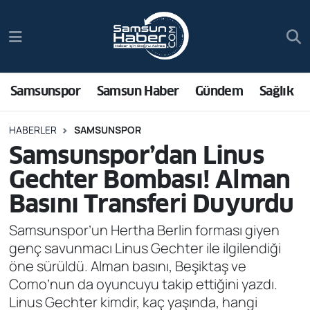
Samsunspor
Hava Durumu
Samsun Haber
Trafik Durumu
Samsunspor
Samsun Haber
Gündem
Sağlık
Sağlık
Süper Lig Puan Durumu ve Fikstür
HABERLER
SAMSUNSPOR
Samsunspor’dan Linus
Asayiş
Tüm Manşetler
Gechter Bombası! Alman
Bilim ve Teknoloji
Son Dakika Haberleri
Basını Transferi Duyurdu
Bölge
Haber Arşivi
Samsunspor’un Hertha Berlin forması giyen
genç savunmacı Linus Gechter ile ilgilendiği
Dünya
öne sürüldü. Alman basını, Beşiktaş ve
Como’nun da oyuncuyu takip ettiğini yazdı.
Ekonomi
Linus Gechter kimdir, kaç yaşında, hangi