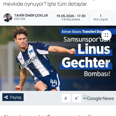
mevkide oynuyor? İşte tüm detaylar.
Genel
TAHIR ÖMER ÇOKLUK
19.05.2026 - 17:30
1
EDITÖR
YAYINLANMA
PAYLAŞIM
Gündem
Özel Haber
POLİTİKA
Siyaset
Spor
Web Tv
Paylaş
-
+
A
A
Yerel