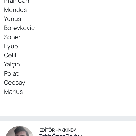
İrfan Can
Mendes
Yunus
Borevkovic
Soner
Eyüp
Celil
Yalçın
Polat
Ceesay
Marius
EDITÖR HAKKINDA