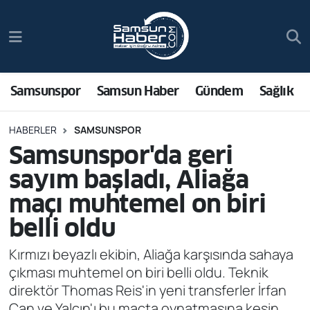
Samsunspor
Hava Durumu
Samsun Haber
Trafik Durumu
Samsunspor
Samsun Haber
Gündem
Sağlık
Sağlık
Süper Lig Puan Durumu ve Fikstür
HABERLER
SAMSUNSPOR
Samsunspor'da geri
Asayiş
Tüm Manşetler
sayım başladı, Aliağa
Bilim ve Teknoloji
Son Dakika Haberleri
maçı muhtemel on biri
belli oldu
Bölge
Haber Arşivi
Kırmızı beyazlı ekibin, Aliağa karşısında sahaya
Dünya
çıkması muhtemel on biri belli oldu. Teknik
direktör Thomas Reis'in yeni transferler İrfan
Ekonomi
Can ve Yalçın'ı bu maçta oynatmasına kesin