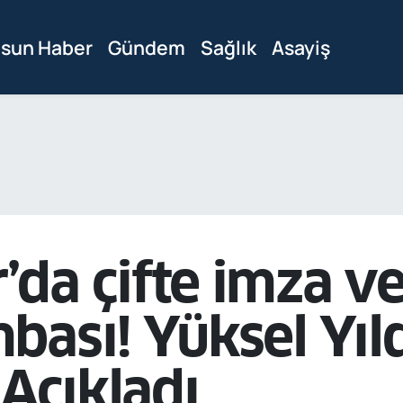
sun Haber
Gündem
Sağlık
Asayiş
da çifte imza v
bası! Yüksel Yıl
 Açıkladı