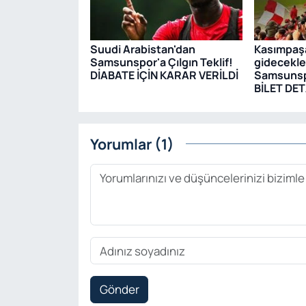
Suudi Arabistan'dan
Kasımpaş
Samsunspor'a Çılgın Teklif!
gidecekle
DİABATE İÇİN KARAR VERİLDİ
Samsunsp
BİLET DET
Yorumlar (1)
Gönder