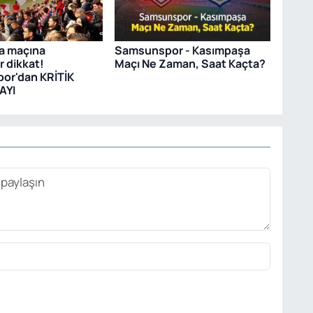
a maçına
Samsunspor - Kasımpaşa
r dikkat!
Maçı Ne Zaman, Saat Kaçta?
or'dan KRİTİK
AYI