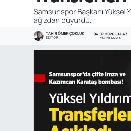
Samsunspor Başkanı Yüksel Yıl
Genel
ağızdan duyurdu.
Gündem
TAHIR ÖMER ÇOKLUK
04.07.2026 - 14:43
EDITÖR
YAYINLANMA
Özel Haber
POLİTİKA
Siyaset
Spor
Web Tv
Yerel