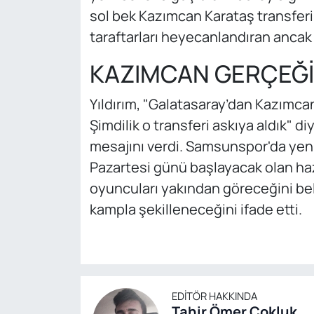
sol bek Kazımcan Karataş transferi
taraftarları heyecanlandıran ancak 
KAZIMCAN GERÇEĞİ
Yıldırım, "Galatasaray’dan Kazımcan
Şimdilik o transferi askıya aldık" 
mesajını verdi. Samsunspor'da yeni s
Pazartesi günü başlayacak olan haz
oyuncuları yakından göreceğini bel
kampla şekilleneceğini ifade etti.
EDITÖR HAKKINDA
Tahir Ömer Çokluk