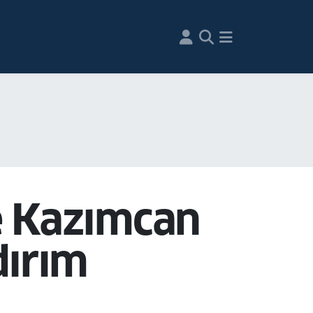
e Kazımcan
dırım