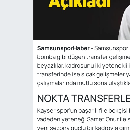
SamsunsporHaber -
Samsunspor B
bomba gibi düşen transfer gelişmele
beyazlılar, kadrosunu iki yetenekli 
transferinde ise sıcak gelişmeler y
çalışmalarında mutlu sona ulaştıklar
NOKTA TRANSFERL
Kayserispor'un başarılı file bekçisi 
vadeden yeteneği Samet Onur ile s
yeni sezona güçlü bir kadroyla girm