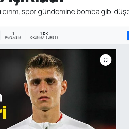
dırım, spor gündemine bomba gibi düşen 
1
1 DK
PAYLAŞIM
OKUNMA SÜRESI