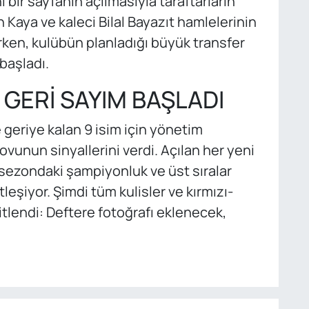
 bir sayfanın açılmasıyla taraftarların
 Kaya ve kaleci Bilal Bayazıt hamlelerinin
ırken, kulübün planladığı büyük transfer
başladı.
GERİ SAYIM BAŞLADI
 geriye kalan 9 isim için yönetim
şovunun sinyallerini verdi. Açılan her yeni
 sezondaki şampiyonluk ve üst sıralar
eşiyor. Şimdi tüm kulisler ve kırmızı-
litlendi: Deftere fotoğrafı eklenecek,