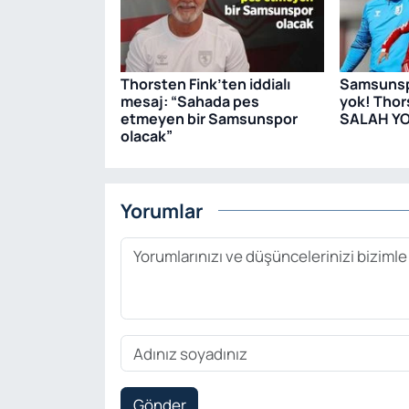
Thorsten Fink’ten iddialı
Samsunsp
mesaj: “Sahada pes
yok! Thor
etmeyen bir Samsunspor
SALAH Y
olacak”
Yorumlar
Gönder