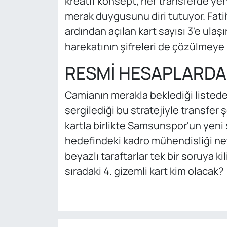
kreatif konsept, her transferde yeni
merak duygusunu diri tutuyor. Fatih
ardından açılan kart sayısı 3'e ulaş
harekatının şifreleri de çözülmeye 
RESMİ HESAPLARDA 
Camianın merakla beklediği listede
sergilediği bu stratejiyle transfer 
kartla birlikte Samsunspor'un yeni
hedefindeki kadro mühendisliği netl
beyazlı taraftarlar tek bir soruya ki
sıradaki 4. gizemli kart kim olacak?