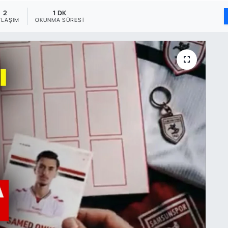
2
1 DK
YLAŞIM
OKUNMA SÜRESI