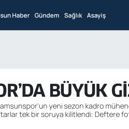
sun Haber
Gündem
Sağlık
Asayiş
R’DA BÜYÜK G
te Samsunspor'un yeni sezon kadro mühendi
ftarlar tek bir soruya kilitlendi: Deftere f