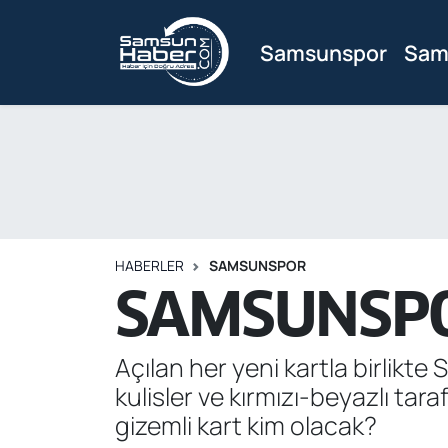
Samsunspor
Sam
Samsunspor
Hava Durumu
Samsun Haber
Trafik Durumu
Sağlık
Süper Lig Puan Durumu ve Fikstür
Asayiş
Tüm Manşetler
HABERLER
SAMSUNSPOR
Bilim ve Teknoloji
Son Dakika Haberleri
SAMSUNSPO
Bölge
Haber Arşivi
Açılan her yeni kartla birlik
Dünya
kulisler ve kırmızı-beyazlı tara
gizemli kart kim olacak?
Ekonomi