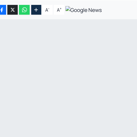
-
+
A
A