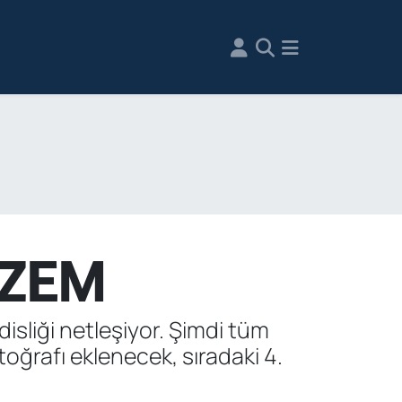
İZEM
sliği netleşiyor. Şimdi tüm
otoğrafı eklenecek, sıradaki 4.