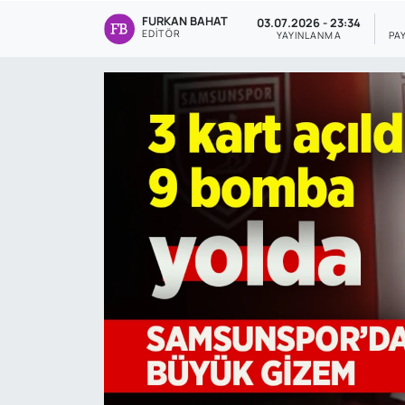
FURKAN BAHAT
03.07.2026 - 23:34
Genel
EDITÖR
YAYINLANMA
PA
Gündem
Özel Haber
POLİTİKA
Siyaset
Spor
Web Tv
Yerel