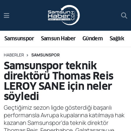
Samsunspor
Hava Durumu
Samsun Haber
Trafik Durumu
Samsunspor
Samsun Haber
Gündem
Sağlık
Sağlık
Süper Lig Puan Durumu ve Fikstür
HABERLER
SAMSUNSPOR
Samsunspor teknik
Asayiş
Tüm Manşetler
direktörü Thomas Reis
Bilim ve Teknoloji
Son Dakika Haberleri
LEROY SANE için neler
söyledi
Bölge
Haber Arşivi
Geçtiğimiz sezon ligde gösterdiği başarılı
Dünya
performansla Avrupa kupalarına katılmaya hak
kazanan Samsunspor'da teknik direktör
Ekonomi
Thomas Reis, Fenerbahçe, Galatasaray ve