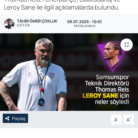
Leroy Sane ile ilgili açıklamalarda bulundu.
Genel
TAHIR ÖMER ÇOKLUK
09.07.2025 - 10:01
EDITÖR
Gündem
YAYINLANMA
Özel Haber
POLİTİKA
Siyaset
Spor
Web Tv
Paylaş
-
+
A
A
Yerel