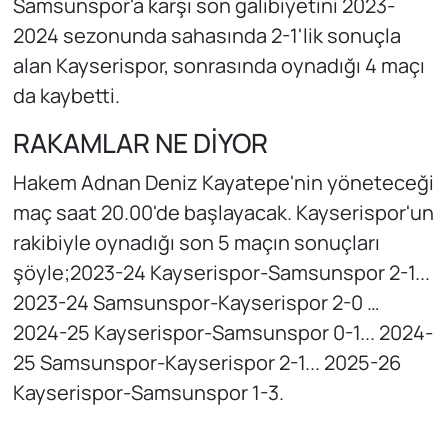
Samsunspor'a karşı son galibiyetini 2023-
2024 sezonunda sahasında 2-1'lik sonuçla
alan Kayserispor, sonrasında oynadığı 4 maçı
da kaybetti.
RAKAMLAR NE DİYOR
Hakem Adnan Deniz Kayatepe'nin yöneteceği
maç saat 20.00'de başlayacak. Kayserispor'un
rakibiyle oynadığı son 5 maçın sonuçları
şöyle;2023-24 Kayserispor-Samsunspor 2-1...
2023-24 Samsunspor-Kayserispor 2-0 …
2024-25 Kayserispor-Samsunspor 0-1... 2024-
25 Samsunspor-Kayserispor 2-1... 2025-26
Kayserispor-Samsunspor 1-3.