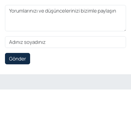
Gönder