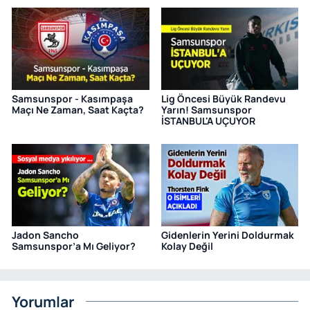
Samsunspor - Kasımpaşa
Lig Öncesi Büyük Randevu
Maçı Ne Zaman, Saat Kaçta?
Yarın! Samsunspor
İSTANBUL'A UÇUYOR
Jadon Sancho
Gidenlerin Yerini Doldurmak
Samsunspor’a Mı Geliyor?
Kolay Değil
Yorumlar