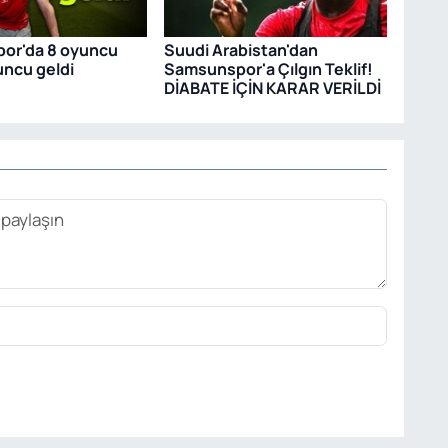
or'da 8 oyuncu
Suudi Arabistan'dan
yuncu geldi
Samsunspor'a Çılgın Teklif!
DİABATE İÇİN KARAR VERİLDİ