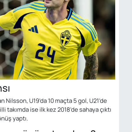
nsı
an Nilsson, U19’da 10 maçta 5 gol, U21’de
lli takımda ise ilk kez 2018’de sahaya çıktı
önüş yaptı.