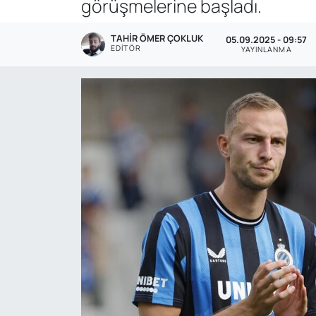
görüşmelerine başladı.
Genel
TAHIR ÖMER ÇOKLUK
05.09.2025 - 09:57
EDITÖR
YAYINLANMA
Gündem
Özel Haber
POLİTİKA
Siyaset
Spor
Web Tv
Yerel