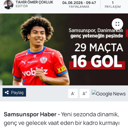
TAHIR ÖMER ÇOKLUK
04.06.2026 - 09:47
1
EDITÖR
YAYINLANMA
PAYLAŞIM
Genel
Gündem
Özel Haber
POLİTİKA
Siyaset
Spor
Paylaş
-
+
A
A
Web Tv
Yerel
Samsunspor Haber -
Yeni sezonda dinamik,
genç ve gelecek vaat eden bir kadro kurmayı