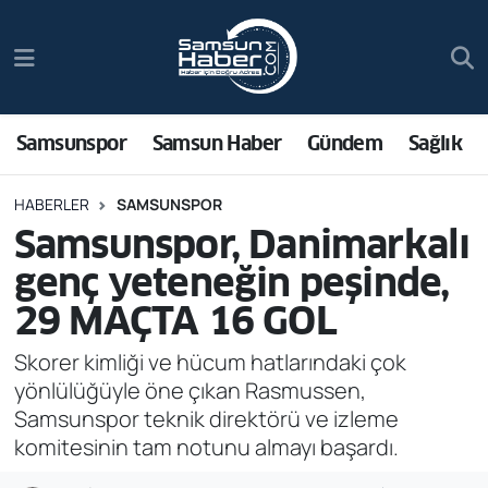
Samsunspor
Hava Durumu
Samsun Haber
Trafik Durumu
Samsunspor
Samsun Haber
Gündem
Sağlık
Sağlık
Süper Lig Puan Durumu ve Fikstür
HABERLER
SAMSUNSPOR
Samsunspor, Danimarkalı
Asayiş
Tüm Manşetler
genç yeteneğin peşinde,
Bilim ve Teknoloji
Son Dakika Haberleri
29 MAÇTA 16 GOL
Bölge
Haber Arşivi
Skorer kimliği ve hücum hatlarındaki çok
yönlülüğüyle öne çıkan Rasmussen,
Dünya
Samsunspor teknik direktörü ve izleme
komitesinin tam notunu almayı başardı.
Ekonomi