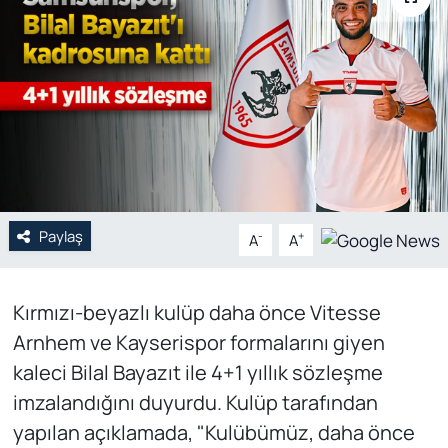
Genel
Gündem
Özel Haber
POLİTİKA
Paylaş
Siyaset
-
+
A
A
Spor
Kırmızı-beyazlı kulüp daha önce Vitesse
Arnhem ve Kayserispor formalarını giyen
Web Tv
kaleci Bilal Bayazıt ile 4+1 yıllık sözleşme
Yerel
imzalandığını duyurdu. Kulüp tarafından
yapılan açıklamada, "Kulübümüz, daha önce