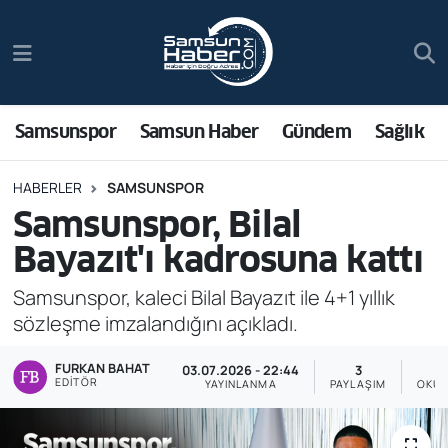
Samsunspor
Hava Durumu
Samsun Haber
Trafik Durumu
Samsunspor
Samsun Haber
Gündem
Sağlık
Sağlık
Süper Lig Puan Durumu ve Fikstür
HABERLER
SAMSUNSPOR
Samsunspor, Bilal
Asayiş
Tüm Manşetler
Bayazıt'ı kadrosuna kattı
Bilim ve Teknoloji
Son Dakika Haberleri
Samsunspor, kaleci Bilal Bayazıt ile 4+1 yıllık
sözleşme imzalandığını açıkladı.
Bölge
Haber Arşivi
FURKAN BAHAT
03.07.2026 - 22:44
3
Dünya
EDITÖR
YAYINLANMA
PAYLAŞIM
OKUN
Ekonomi