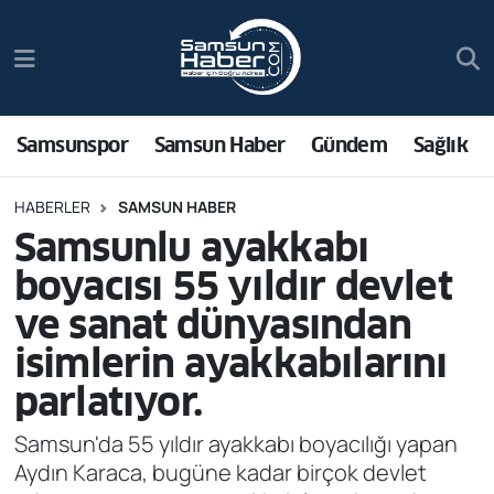
Samsunspor
Hava Durumu
Samsun Haber
Trafik Durumu
Samsunspor
Samsun Haber
Gündem
Sağlık
Sağlık
Süper Lig Puan Durumu ve Fikstür
HABERLER
SAMSUN HABER
Samsunlu ayakkabı
Asayiş
Tüm Manşetler
boyacısı 55 yıldır devlet
Bilim ve Teknoloji
Son Dakika Haberleri
ve sanat dünyasından
isimlerin ayakkabılarını
Bölge
Haber Arşivi
parlatıyor.
Dünya
Samsun'da 55 yıldır ayakkabı boyacılığı yapan
Aydın Karaca, bugüne kadar birçok devlet
Ekonomi