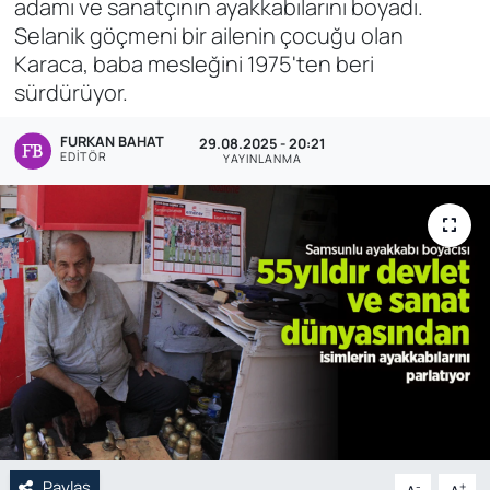
adamı ve sanatçının ayakkabılarını boyadı.
Selanik göçmeni bir ailenin çocuğu olan
Genel
Karaca, baba mesleğini 1975'ten beri
sürdürüyor.
Gündem
FURKAN BAHAT
29.08.2025 - 20:21
Özel Haber
EDITÖR
YAYINLANMA
POLİTİKA
Siyaset
Spor
Web Tv
Yerel
Paylaş
-
+