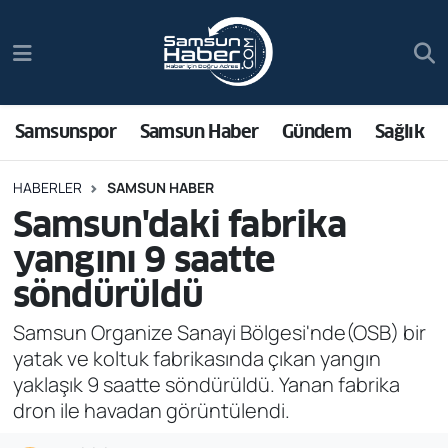
Samsunspor
Hava Durumu
Samsun Haber
Trafik Durumu
Samsunspor
Samsun Haber
Gündem
Sağlık
Sağlık
Süper Lig Puan Durumu ve Fikstür
HABERLER
SAMSUN HABER
Samsun'daki fabrika
Asayiş
Tüm Manşetler
yangını 9 saatte
Bilim ve Teknoloji
Son Dakika Haberleri
söndürüldü
Bölge
Haber Arşivi
Samsun Organize Sanayi Bölgesi'nde(OSB) bir
yatak ve koltuk fabrikasında çıkan yangın
Dünya
yaklaşık 9 saatte söndürüldü. Yanan fabrika
dron ile havadan görüntülendi.
Ekonomi