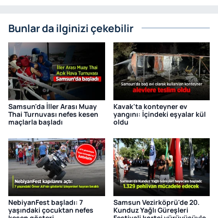
Bunlar da ilginizi çekebilir
Samsun'da İller Arası Muay
Kavak'ta konteyner ev
Thai Turnuvası nefes kesen
yangını: İçindeki eşyalar kül
maçlarla başladı
oldu
NebiyanFest başladı: 7
Samsun Vezirköprü'de 20.
yaşındaki çocuktan nefes
Kunduz Yağlı Güreşleri
kesen gösteri
Festivali kortej yürüyüşüyle