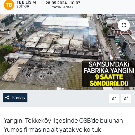
TE BILISIM
28.05.2024 - 10:07
EDITÖR
YAYINLANMA
Genel
Gündem
Özel Haber
POLİTİKA
Siyaset
Spor
Paylaş
-
+
A
A
Web Tv
Yerel
Yangın, Tekkeköy ilçesinde OSB'de bulunan
Yumoş firmasına ait yatak ve koltuk