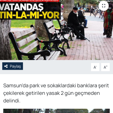
Genel
Gündem
Özel Haber
POLİTİKA
Siyaset
Paylaş
-
+
A
A
Spor
Samsun'da park ve sokaklardaki banklara şerit
Web Tv
çekilerek getirilen yasak 2 gün geçmeden
Yerel
delindi.