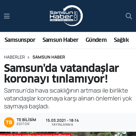
Samsunspor
Hava Durumu
Samsun Haber
Trafik Durumu
Samsunspor
Samsun Haber
Gündem
Sağlık
Sağlık
Süper Lig Puan Durumu ve Fikstür
HABERLER
SAMSUN HABER
Samsun'da vatandaşlar
Asayiş
Tüm Manşetler
koronayı tınlamıyor!
Bilim ve Teknoloji
Son Dakika Haberleri
Samsun'da hava sıcaklığının artması ile birlikte
vatandaşlar koronaya karşı alınan önlemleri yok
Bölge
Haber Arşivi
saymaya başladı.
Dünya
TE BILISIM
15.03.2021 - 18:14
EDITÖR
YAYINLANMA
Ekonomi