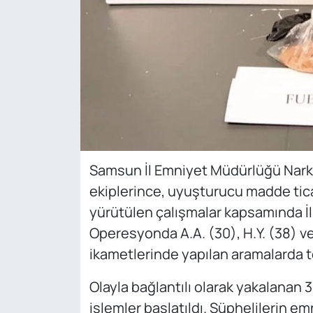
Samsun İl Emniyet Müdürlüğü Nark
ekiplerince, uyuşturucu madde tica
yürütülen çalışmalar kapsamında İ
Operesyonda A.A. (30), H.Y. (38) ve 
ikametlerinde yapılan aramalarda t
Olayla bağlantılı olarak yakalanan 3
işlemler başlatıldı. Şüphelilerin em