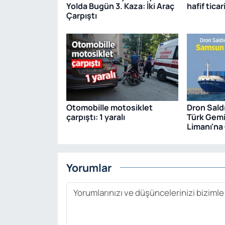
Yolda Bugün 3. Kaza: İki Araç
hafif ticar
Çarpıştı
Otomobille motosiklet
Dron Sald
çarpıştı: 1 yaralı
Türk Gem
Limanı'na 
Yorumlar