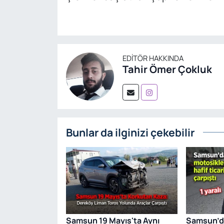
EDITÖR HAKKINDA
Tahir Ömer Çokluk
Bunlar da ilginizi çekebilir
Samsun 19 Mayıs'ta Aynı
Samsun’da