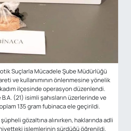
otik Suçlarla Mücadele Şube Müdürlüğü
reti ve kullanımının önlenmesine yönelik
lkadım ilçesinde operasyon düzenlendi.
B.A. (21) isimli şahısların üzerlerinde ve
oplam 135 gram fubinaca ele geçirildi.
 şüpheli gözaltına alınırken, haklarında adli
niyetteki işlemlerinin sürdüğü öğrenildi.