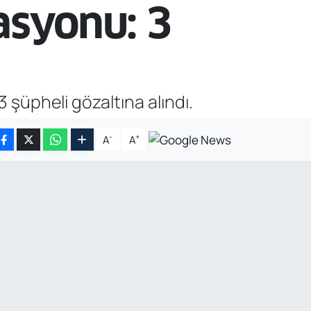
asyonu: 3
üpheli gözaltına alındı.
-
+
A
A