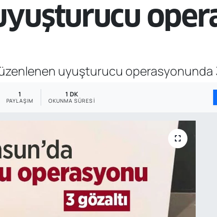
yuşturucu oper
düzenlenen uyuşturucu operasyonunda 3 ş
1
1 DK
PAYLAŞIM
OKUNMA SÜRESI