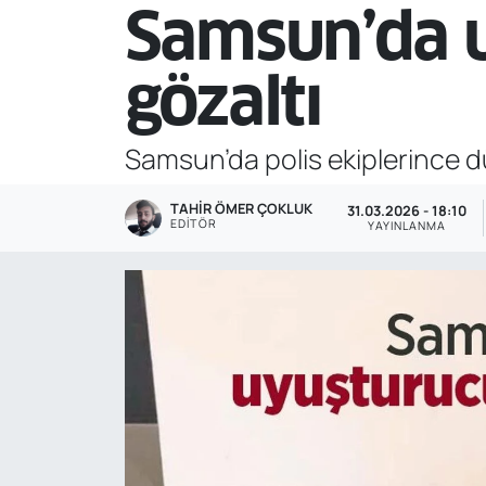
Samsun’da u
Genel
gözaltı
Gündem
Özel Haber
Samsun’da polis ekiplerince 
POLİTİKA
TAHIR ÖMER ÇOKLUK
31.03.2026 - 18:10
EDITÖR
YAYINLANMA
Siyaset
Spor
Web Tv
Yerel