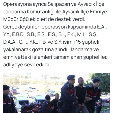
Operasyona ayrıca Salıpazarı ve Ayvacık İlçe
Jandarma Komutanlığı ile Ayvacık İlçe Emniyet
Müdürlüğü ekipleri de destek verdi.
Gerçekleştirilen operasyon kapsamında E.A.,
Y.Y., E.B.D., S.B., E.Ş., E.S., B.İ., F.K., M.L., S.Ş.,
D.A.A., C.T., Y.K., F.B. ve S.Y. isimli 15 şüpheli
yakalanarak gözaltına alındı. Jandarma ve
emniyetteki işlemleri tamamlanan şüpheliler,
adliyeye sevk edildi.