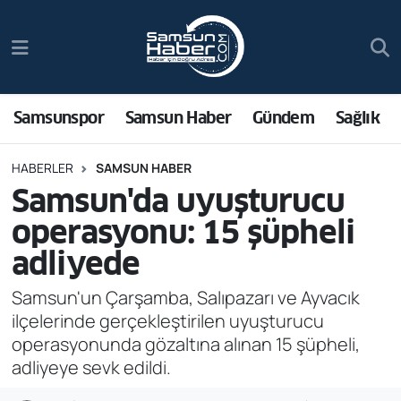
Samsunspor
Hava Durumu
Samsun Haber
Trafik Durumu
Samsunspor
Samsun Haber
Gündem
Sağlık
Sağlık
Süper Lig Puan Durumu ve Fikstür
HABERLER
SAMSUN HABER
Samsun'da uyuşturucu
Asayiş
Tüm Manşetler
operasyonu: 15 şüpheli
Bilim ve Teknoloji
Son Dakika Haberleri
adliyede
Bölge
Haber Arşivi
Samsun'un Çarşamba, Salıpazarı ve Ayvacık
ilçelerinde gerçekleştirilen uyuşturucu
Dünya
operasyonunda gözaltına alınan 15 şüpheli,
adliyeye sevk edildi.
Ekonomi