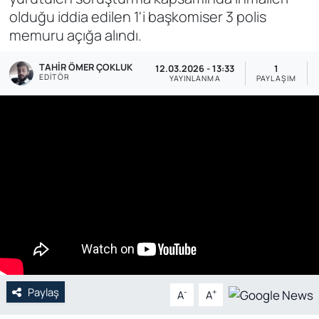
olduğu iddia edilen 1'i başkomiser 3 polis
Genel
memuru açığa alındı.
Gündem
TAHIR ÖMER ÇOKLUK
12.03.2026 - 13:33
1
EDITÖR
YAYINLANMA
PAYLAŞIM
Özel Haber
POLİTİKA
Siyaset
Spor
Web Tv
Yerel
Paylaş
-
+
A
A