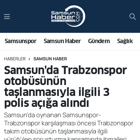
Samsunspor
Hava Durumu
Samsun Haber
Trafik Durumu
Samsunspor
Samsun Haber
Gündem
Sağlık
Sağlık
Süper Lig Puan Durumu ve Fikstür
HABERLER
SAMSUN HABER
Samsun'da Trabzonspor
Asayiş
Tüm Manşetler
otobüsünün
Bilim ve Teknoloji
Son Dakika Haberleri
taşlanmasıyla ilgili 3
polis açığa alındı
Bölge
Haber Arşivi
Samsun'da oynanan Samsunspor-
Dünya
Trabzonspor karşılaşması öncesi Trabzonspor
takım otobüsünün taşlanmasıyla ilgili
Ekonomi
yürütülen soruşturma kapsamında ihmalleri