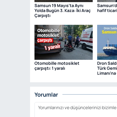
Samsun 19 Mayıs'ta Aynı
Samsun’da
Yolda Bugün 3. Kaza: İki Araç
hafif ticar
Çarpıştı
Otomobille motosiklet
Dron Sald
çarpıştı: 1 yaralı
Türk Gem
Limanı'na 
Yorumlar