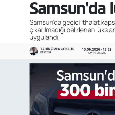
Samsun'da lü
Genel
Samsun'da geçici ithalat kapsa
Gündem
çıkarılmadığı belirlenen lüks a
Özel Haber
uygulandı.
POLİTİKA
TAHIR ÖMER ÇOKLUK
10.06.2026 - 12:52
EDITÖR
YAYINLANMA
Siyaset
Spor
Web Tv
Yerel