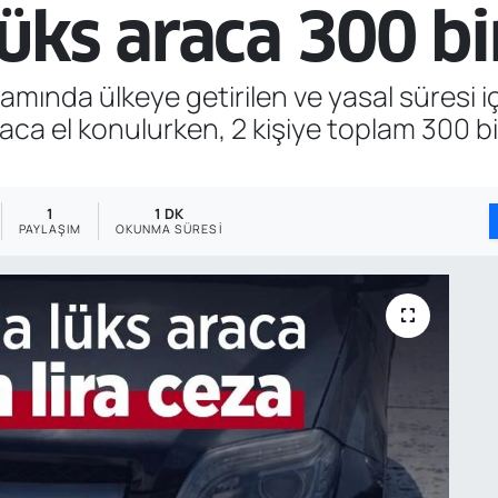
ks araca 300 bin
mında ülkeye getirilen ve yasal süresi iç
raca el konulurken, 2 kişiye toplam 300 bi
1
1 DK
PAYLAŞIM
OKUNMA SÜRESI