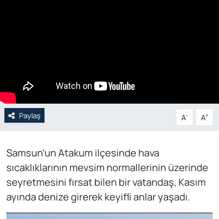
Genel
Gündem
Özel Haber
POLİTİKA
Paylaş
Siyaset
-
+
A
A
Spor
Samsun’un Atakum ilçesinde hava
sıcaklıklarının mevsim normallerinin üzerinde
Web Tv
seyretmesini fırsat bilen bir vatandaş, Kasım
Yerel
ayında denize girerek keyifli anlar yaşadı.