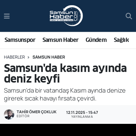
Samsunspor
Hava Durumu
Samsun Haber
Trafik Durumu
Samsunspor
Samsun Haber
Gündem
Sağlık
Sağlık
Süper Lig Puan Durumu ve Fikstür
HABERLER
SAMSUN HABER
Samsun'da kasım ayında
Asayiş
Tüm Manşetler
deniz keyfi
Bilim ve Teknoloji
Son Dakika Haberleri
Samsun'da bir vatandaş Kasım ayında denize
girerek sıcak havayı fırsata çevirdi.
Bölge
Haber Arşivi
TAHIR ÖMER ÇOKLUK
12.11.2025 - 15:47
Dünya
EDITÖR
YAYINLANMA
Ekonomi