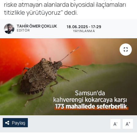
riske atmayan alanlarda biyosidal ilaçlamaları
Genel
titizlikle yürütüyoruz" dedi.
Gündem
TAHIR ÖMER ÇOKLUK
18.06.2025 - 17:29
EDITÖR
YAYINLANMA
Özel Haber
POLİTİKA
Siyaset
Spor
Web Tv
Yerel
Paylaş
-
+
A
A