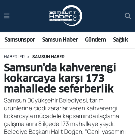
Samsunspor
Hava Durumu
Samsun Haber
Trafik Durumu
Samsunspor
Samsun Haber
Gündem
Sağlık
Sağlık
Süper Lig Puan Durumu ve Fikstür
HABERLER
SAMSUN HABER
Samsun'da kahverengi
Asayiş
Tüm Manşetler
kokarcaya karşı 173
Bilim ve Teknoloji
Son Dakika Haberleri
mahallede seferberlik
Bölge
Haber Arşivi
Samsun Büyükşehir Belediyesi, tarım
ürünlerine ciddi zararlar veren kahverengi
Dünya
kokarcayla mücadele kapsamında ilaçlama
çalışmalarını 8 ilçede 173 mahalleye yaydı.
Ekonomi
Belediye Başkanı Halit Doğan, "Canlı yaşamını