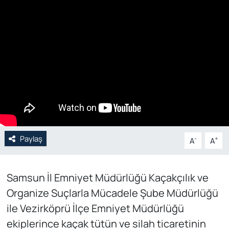
Genel
Gündem
Özel Haber
POLİTİKA
Siyaset
Paylaş
-
+
A
A
Spor
Web Tv
Samsun İl Emniyet Müdürlüğü Kaçakçılık ve
Organize Suçlarla Mücadele Şube Müdürlüğü
Yerel
ile Vezirköprü İlçe Emniyet Müdürlüğü
ekiplerince kaçak tütün ve silah ticaretinin