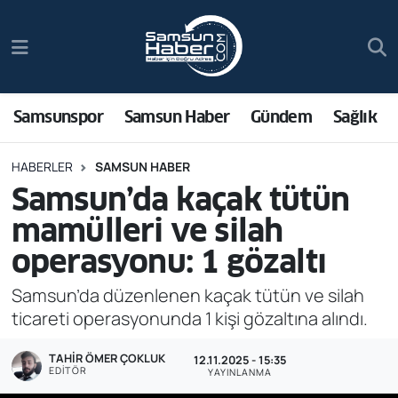
Samsunspor
Hava Durumu
Samsun Haber
Trafik Durumu
Samsunspor
Samsun Haber
Gündem
Sağlık
Sağlık
Süper Lig Puan Durumu ve Fikstür
HABERLER
SAMSUN HABER
Samsun’da kaçak tütün
Asayiş
Tüm Manşetler
mamülleri ve silah
Bilim ve Teknoloji
Son Dakika Haberleri
operasyonu: 1 gözaltı
Bölge
Haber Arşivi
Samsun’da düzenlenen kaçak tütün ve silah
ticareti operasyonunda 1 kişi gözaltına alındı.
Dünya
TAHIR ÖMER ÇOKLUK
12.11.2025 - 15:35
EDITÖR
YAYINLANMA
Ekonomi