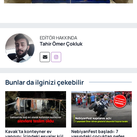
EDITÖR HAKKINDA
Tahir Ömer Çokluk
Bunlar da ilginizi çekebilir
Kavak'ta konteyner ev
NebiyanFest başladı: 7
yangını: İçindeki eşyalar kül
yaşındaki çocuktan nefes